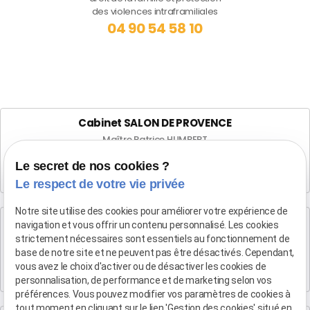
des violences intraframiliales
04 90 54 58 10
Cabinet SALON DE PROVENCE
Maître Patrice HUMBERT
282 Boulevard Foch
Le secret de nos cookies ?
13300 SALON-DE-PROVENCE
Le respect de votre vie privée
Notre site utilise des cookies pour améliorer votre expérience de
Cabinet d'Aix-en-Provence
navigation et vous offrir un contenu personnalisé. Les cookies
Maître Patrice HUMBERT
strictement nécessaires sont essentiels au fonctionnement de
base de notre site et ne peuvent pas être désactivés. Cependant,
4 rue du Quatre-Septembre
vous avez le choix d'activer ou de désactiver les cookies de
13100 AIX EN PROVENCE
personnalisation, de performance et de marketing selon vos
préférences. Vous pouvez modifier vos paramètres de cookies à
tout moment en cliquant sur le lien 'Gestion des cookies' situé en