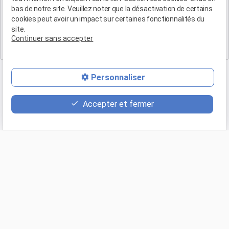
Cabinet de Marseille
bas de notre site. Veuillez noter que la désactivation de certains
cookies peut avoir un impact sur certaines fonctionnalités du
Maître Patrice HUMBERT
site.
19 Bd Arthur Michaud
Continuer sans accepter
13015 MARSEILLE
Personnaliser
Accepter et fermer
Retour
Appeler
phone
(04 90 54 58 10)