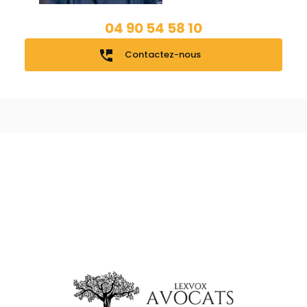
04 90 54 58 10
perm_phone_msg
Contactez-nous