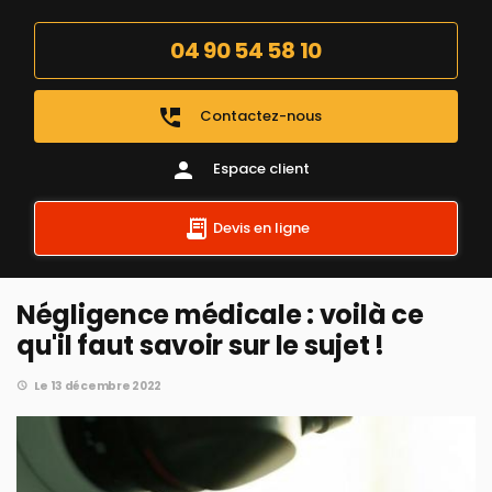
04 90 54 58 10
perm_phone_msg
Contactez-nous
person
Espace client
Devis en ligne
Négligence médicale : voilà ce
qu'il faut savoir sur le sujet !
Le 13 décembre 2022