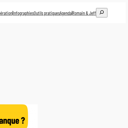
Rechercher
ération
|
Infographies
Outils pratiques
Agenda
|
Romain & Jeff