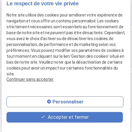
Maître Patrice HUMBERT
Le respect de votre vie privée
4 rue du Quatre-Septembre
Notre site utilise des cookies pour améliorer votre expérience de
13100 AIX EN PROVENCE
navigation et vous offrir un contenu personnalisé. Les cookies
strictement nécessaires sont essentiels au fonctionnement de
base de notre site et ne peuvent pas être désactivés. Cependant,
Cabinet de Marseille
vous avez le choix d'activer ou de désactiver les cookies de
Maître Patrice HUMBERT
personnalisation, de performance et de marketing selon vos
préférences. Vous pouvez modifier vos paramètres de cookies à
19 Bd Arthur Michaud
tout moment en cliquant sur le lien 'Gestion des cookies' situé en
13015 MARSEILLE
bas de notre site. Veuillez noter que la désactivation de certains
cookies peut avoir un impact sur certaines fonctionnalités du
site.
Cabinet de Marse
Continuer sans accepter
Maître Patrice HUMBERT
Eden B, 1 bis Rue Antoine de Saint-Exupéry Batiment l
Personnaliser
13700 Marignane
Accepter et fermer