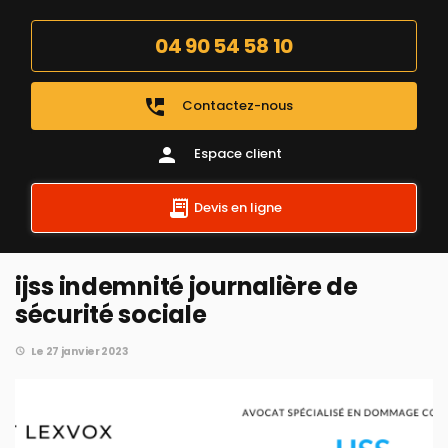
04 90 54 58 10
perm_phone_msg
Contactez-nous
person
Espace client
Devis en ligne
ijss indemnité journalière de
sécurité sociale
Le 27 janvier 2023