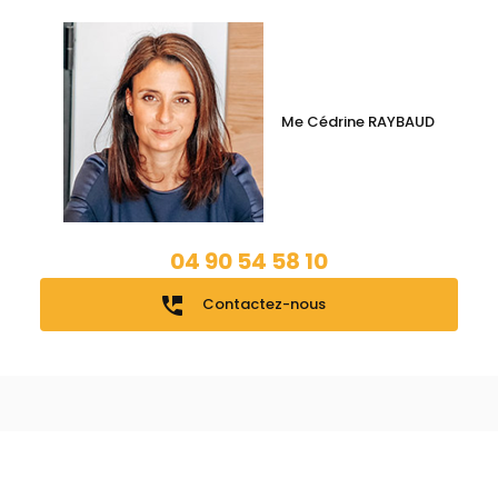
Me Cédrine RAYBAUD
04 90 54 58 10
perm_phone_msg
Contactez-nous