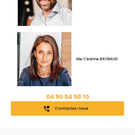
Me Cédrine RAYBAUD
04 90 54 58 10
perm_phone_msg
Contactez-nous