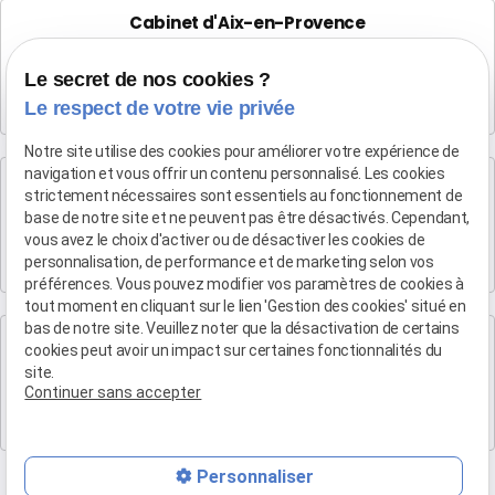
Cabinet d'Aix-en-Provence
Maître Patrice HUMBERT
Le secret de nos cookies ?
4 rue du Quatre-Septembre
Le respect de votre vie privée
13100 AIX EN PROVENCE
Notre site utilise des cookies pour améliorer votre expérience de
navigation et vous offrir un contenu personnalisé. Les cookies
Cabinet de Marseille
strictement nécessaires sont essentiels au fonctionnement de
Maître Patrice HUMBERT
base de notre site et ne peuvent pas être désactivés. Cependant,
vous avez le choix d'activer ou de désactiver les cookies de
19 Bd Arthur Michaud
personnalisation, de performance et de marketing selon vos
13015 MARSEILLE
préférences. Vous pouvez modifier vos paramètres de cookies à
tout moment en cliquant sur le lien 'Gestion des cookies' situé en
bas de notre site. Veuillez noter que la désactivation de certains
Cabinet de Marse
cookies peut avoir un impact sur certaines fonctionnalités du
Maître Patrice HUMBERT
site.
Continuer sans accepter
Eden B, 1 bis Rue Antoine de Saint-Exupéry Batiment l
13700 Marignane
Personnaliser