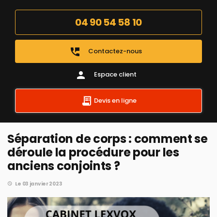
04 90 54 58 10
perm_phone_msg
Contactez-nous
person
Espace client
Devis en ligne
Séparation de corps : comment se
déroule la procédure pour les
anciens conjoints ?
Le 03 janvier 2023