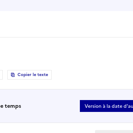
Copier le texte
e
 le temps
Version à la date d'a