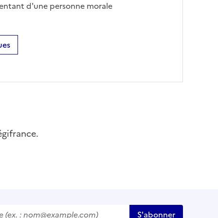
ésentant d'une personne morale
ues
égifrance.
ex. :
nom@example.com
)
S'abonner