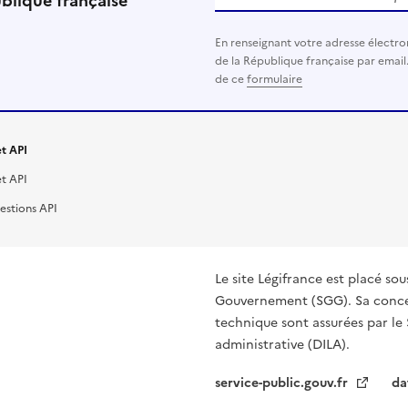
ublique française
En renseignant votre adresse électro
de la République française par email
de ce
formulaire
t API
t API
estions API
Le site Légifrance est placé sou
Gouvernement (SGG). Sa concep
technique sont assurées par le 
administrative (DILA).
service-public.gouv.fr
da