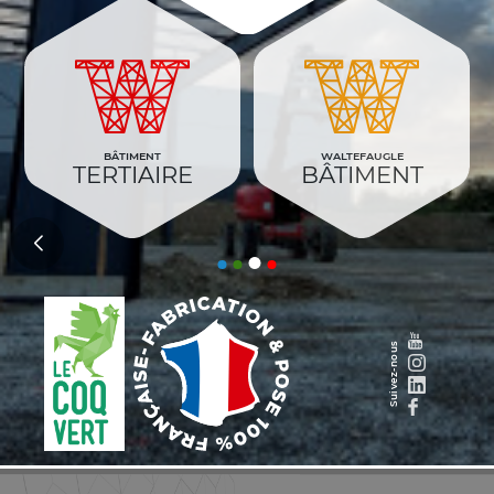
BÂTIMENT
WALTEFAUGLE
TERTIAIRE
BÂTIMENT
Youtub
Suivez-nous
Instagr
Linkedi
Facebo