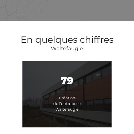
En quelques chiffres
Waltefaugle
457
Création
de l’entreprise
Waltefaugle