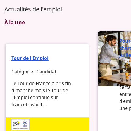
Actualités de l'emploi
À la une
Pour
cher
juill
Tour de l'Emploi
Catég
Catégorie :
Candidat
Si le
Le Tour de France a pris fin
certa
dimanche mais le Tour de
entre
l'Emploi continue sur
d'em
francetravail.fr...
une p