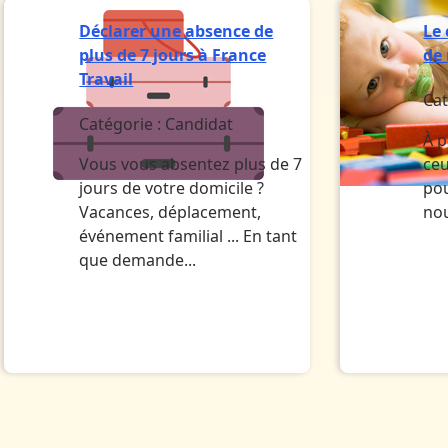
Déclarer une absence de
Le
plus de 7 jours à France
de
Travail
Cat
Catégorie :
Candidat
À p
Vous vous absentez plus de 7
ceu
jours de votre domicile ?
pou
Vacances, déplacement,
no
événement familial ... En tant
que demande...