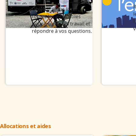
R
Objectif : vous livrer
l
toutes les infos utiles
l
pour trouver du travail et
v
répondre à vos questions.
Allocations et aides