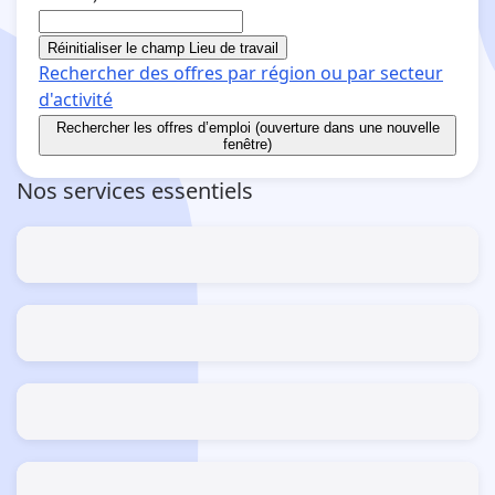
Réinitialiser le champ Lieu de travail
Rechercher des offres par région ou par secteur
d'activité
Rechercher
les offres d’emploi (ouverture dans une nouvelle
fenêtre)
Nos services essentiels
Estimer mes allocations et aides
Le guide des simulateurs
S’inscrire / Se réinscrire
Comme demandeur d'emploi
S’actualiser
du 28/07/2026 au 15/08/2026