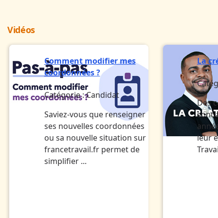
Vidéos
Comment modifier mes
La cr
coordonnées ?
Catég
Catégorie :
Candidat
Des c
Saviez-vous que renseigner
sont
ses nouvelles coordonnées
année
ou sa nouvelle situation sur
leur 
francetravail.fr permet de
Travai
simplifier ...