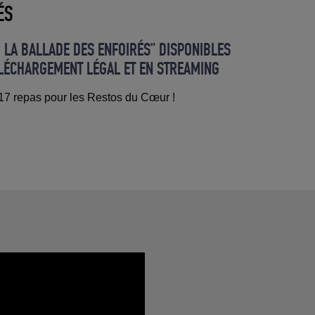
ÉS
, LA BALLADE DES ENFOIRÉS" DISPONIBLES
ÉLÉCHARGEMENT LÉGAL ET EN STREAMING
AVEC 7,9 MILLIONS DE TÉLÉSPECTATEURS
7 repas pour les Restos du Cœur !