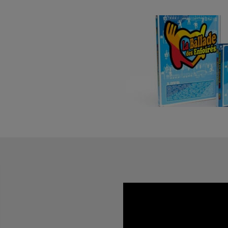
à Strasbourg du 12 au 18 janvier 2027 inclus