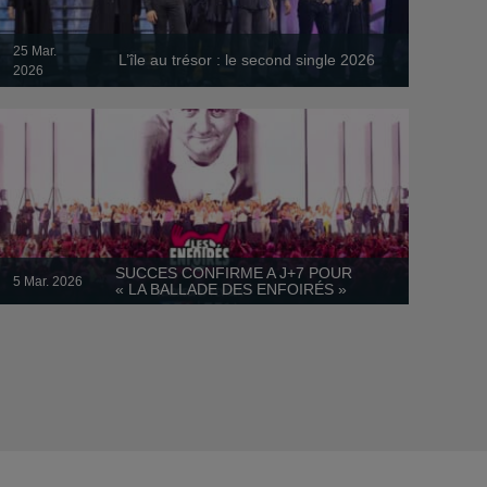
25 Mar.
L’île au trésor : le second single 2026
2026
SUCCES CONFIRME A J+7 POUR
5 Mar. 2026
« LA BALLADE DES ENFOIRÉS »
Le clip officiel "L'île au trésor" est disponible !