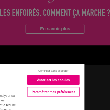
LES ENFOIRÉS, COMMENT ÇA MARCHE 
En savoir plus
Continuer sans accepter
 2027
Enfoiréthèque
Autoriser les cookies
Paramétrer mes préférences
analyser sa
 Strasbourg
nnes
 ligne
Boutique
t à réduire
26
férences