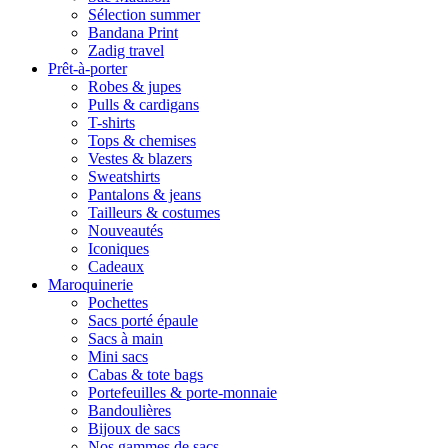
Sélection summer
Bandana Print
Zadig travel
Prêt-à-porter
Robes & jupes
Pulls & cardigans
T-shirts
Tops & chemises
Vestes & blazers
Sweatshirts
Pantalons & jeans
Tailleurs & costumes
Nouveautés
Iconiques
Cadeaux
Maroquinerie
Pochettes
Sacs porté épaule
Sacs à main
Mini sacs
Cabas & tote bags
Portefeuilles & porte-monnaie
Bandoulières
Bijoux de sacs
Nos gammes de sacs