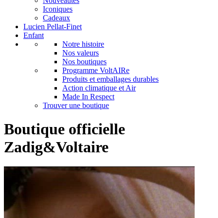
Nouveautés
Iconiques
Cadeaux
Lucien Pellat-Finet
Enfant
Notre histoire
Nos valeurs
Nos boutiques
Programme VoltAIRe
Produits et emballages durables
Action climatique et Air
Made In Respect
Trouver une boutique
Boutique officielle
Zadig&Voltaire