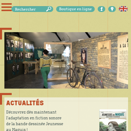
Aller
FORMULAIRE
au
Boutique en ligne
DE
contenu
RECHERCHE
principal
ACTUALITÉS
Découvrez dès maintenant
l'adaptation en fiction sonore
de la bande dessinée Jeunesse
au Maquis !