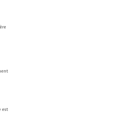
ère
ement
e est