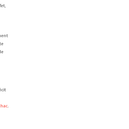
et,
ment
te
de
icit
lhac
.