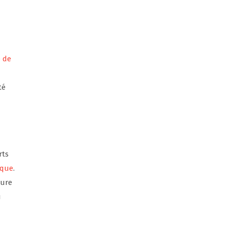
e de
té
rts
ique
.
ture
u