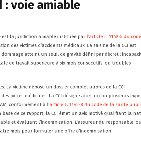
 : voie amiable
)
est la juridiction amiable instituée par
l’article L. 1142-5 du cod
ion des victimes d’accidents médicaux. La saisine de la CCI est
e dommage atteint un seuil de gravité défini par décret : incapaci
le de travail supérieure à six mois consécutifs, ou troubles
es. La victime dépose un dossier complet auprès de la CCI
es pièces médicales. La CCI désigne alors un ou plusieurs expe
NIAM, conformément à l’
article L. 1142-8 du code de la santé publ
a base de ce rapport, la CCI émet un avis motivé qualifiant la na
able et évaluant l’indemnisation. L’assureur du responsable, o
uatre mois pour formuler une offre d’indemnisation.