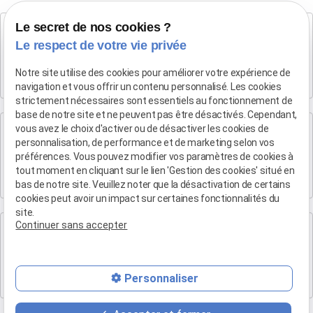
Le secret de nos cookies ?
Cabinet SALON DE PROVENCE
Maître Patrice HUMBERT
Le respect de votre vie privée
282 Boulevard Foch
Notre site utilise des cookies pour améliorer votre expérience de
13300 SALON-DE-PROVENCE
navigation et vous offrir un contenu personnalisé. Les cookies
strictement nécessaires sont essentiels au fonctionnement de
base de notre site et ne peuvent pas être désactivés. Cependant,
Cabinet d'Aix-en-Provence
vous avez le choix d'activer ou de désactiver les cookies de
personnalisation, de performance et de marketing selon vos
Maître Patrice HUMBERT
préférences. Vous pouvez modifier vos paramètres de cookies à
4 rue du Quatre-Septembre
tout moment en cliquant sur le lien 'Gestion des cookies' situé en
13100 AIX EN PROVENCE
bas de notre site. Veuillez noter que la désactivation de certains
cookies peut avoir un impact sur certaines fonctionnalités du
site.
Continuer sans accepter
Cabinet de Marseille
Maître Patrice HUMBERT
19 Bd Arthur Michaud
Personnaliser
13015 MARSEILLE