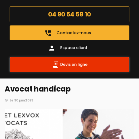
04 90 54 58 10
perm_phone_msg
Contactez-nous
person
Espace client
Devis en ligne
Avocat handicap
Le 30 juin 2023