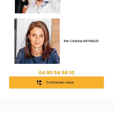
Me Cédrine RAYBAUD
04 90 54 58 10
perm_phone_msg
Contactez-nous