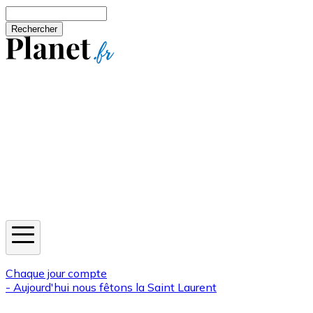
Aller au contenu principal
Rechercher
Jeux
Météo
Horoscope
Newsletters
Chaque jour compte
- Aujourd'hui nous fêtons la
Saint Laurent