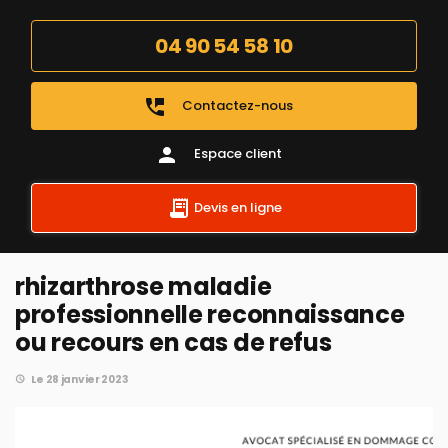
04 90 54 58 10
perm_phone_msg
Contactez-nous
person
Espace client
Devis en ligne
rhizarthrose maladie
professionnelle reconnaissance
ou recours en cas de refus
Le 28 janvier 2023