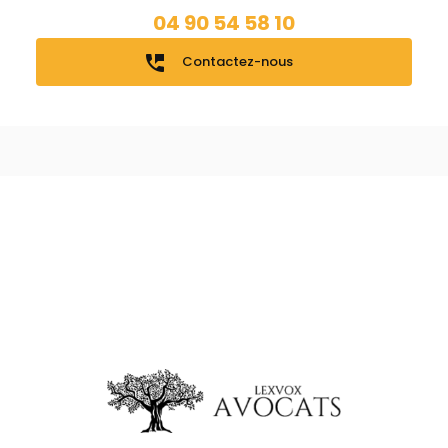
04 90 54 58 10
perm_phone_msg
Contactez-nous