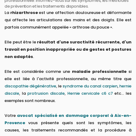
professionnelle. Informez-vous sur les symptômes, les méthodes
de prévention et les traitements disponibles.
La
rhizarthrose
est une affection douloureuse et déformante
qui affecte les articulations des mains et des doigts. Elle est
parfois communément appelée « arthrose du pouce ».
Elle peut être le
résultat d'une suractivité récurrente, d'un
travail en position inappropriée ou de gestes et postures
non adaptés
.
Elle est considérée comme une
maladie professionnelle
si
elle est liée à l'activité professionnelle, au même titre que
discopathie dégénérative
, le
syndrome du canal carpien
,
hernie
discale
, la
protrusion discale
,
Hernie cervicale c6 c7
etc... les
exemples sont nombreux.
Votre
avocat spécialisé en dommage corporel à Aix-en-
Provence
vous présente quels sont les symptômes, les
causes, les traitements recommandés et la procédure à