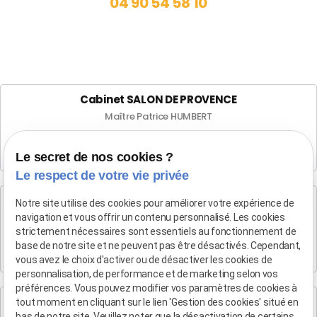
04 90 54 58 10
Cabinet SALON DE PROVENCE
Maître Patrice HUMBERT
282 Boulevard Foch
13300 SALON-DE-PROVENCE
Le secret de nos cookies ?
Le respect de votre vie privée
Cabinet d'Aix-en-Provence
Notre site utilise des cookies pour améliorer votre expérience de
Maître Patrice HUMBERT
navigation et vous offrir un contenu personnalisé. Les cookies
strictement nécessaires sont essentiels au fonctionnement de
4 rue du Quatre-Septembre
base de notre site et ne peuvent pas être désactivés. Cependant,
13100 AIX EN PROVENCE
vous avez le choix d'activer ou de désactiver les cookies de
personnalisation, de performance et de marketing selon vos
préférences. Vous pouvez modifier vos paramètres de cookies à
Cabinet de Marseille
tout moment en cliquant sur le lien 'Gestion des cookies' situé en
bas de notre site. Veuillez noter que la désactivation de certains