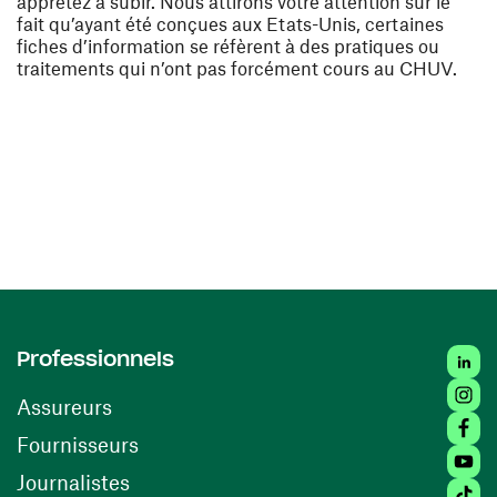
apprêtez à subir. Nous attirons votre attention sur le
fait qu’ayant été conçues aux Etats-Unis, certaines
fiches d’information se réfèrent à des pratiques ou
traitements qui n’ont pas forcément cours au CHUV.
Linked
Professionnels
Insta
Assureurs
Faceb
(ouvre une nouvelle fenêtre)
Fournisseurs
Youtu
Journalistes
Tiktok