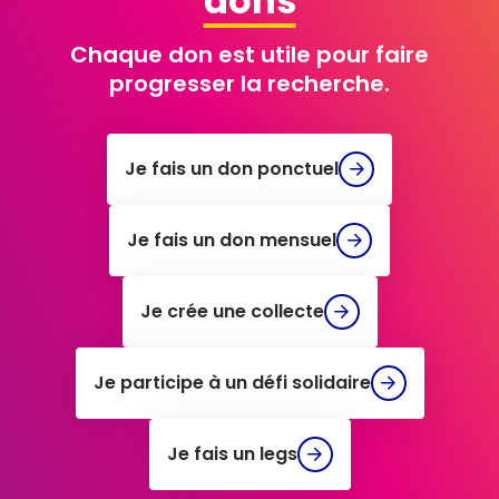
dons
Chaque don est utile pour faire
progresser la recherche.
Je fais un don ponctuel
Je
fais
un
Je fais un don mensuel
don
Je
ponctuel
fais
un
Je crée une collecte
don
Je
mensuel
crée
une
Je participe à un défi solidaire
collecte
Je
participe
à
Je fais un legs
un
Je
défi
fais