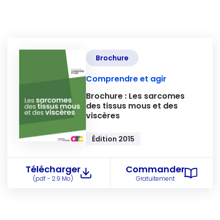
Brochure
Comprendre et agir
Brochure : Les sarcomes
des tissus mous et des
viscères
Édition 2015
Télécharger
Commander
Brochure
(pdf - 2.9 Mo)
Gratuitement
:
Brochure
Les
:
sarcomes
Les
des
sarcomes
tissus
des