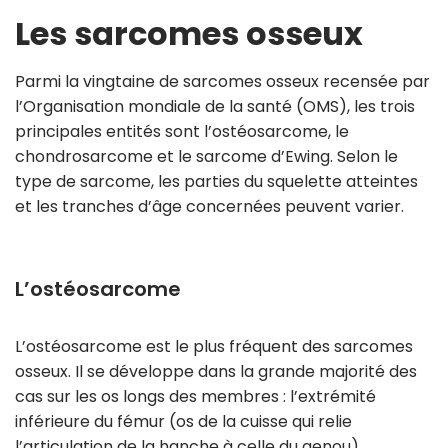
mous
tissus
Les sarcomes osseux
et
mous
des
et
viscères
des
viscères
Parmi la vingtaine de sarcomes osseux recensée par
l’Organisation mondiale de la santé (OMS), les trois
principales entités sont l’ostéo­sarcome, le
chondrosarcome et le sarcome d’Ewing. Selon le
type de sarcome, les parties du squelette atteintes
et les tranches d’âge concernées peuvent varier.
L’ostéosarcome
L’ostéosarcome est le plus fréquent des sarcomes
osseux. Il se développe dans la grande majorité des
cas sur les os longs des membres : l’extrémité
inférieure du fémur (os de la cuisse qui relie
l’articulation de la hanche à celle du genou),