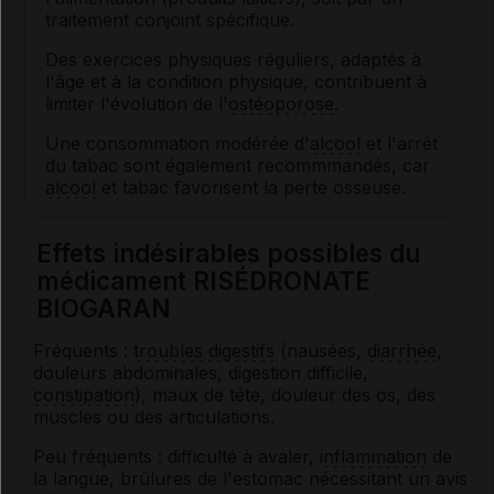
traitement conjoint spécifique.
Des exercices physiques réguliers, adaptés à
l'âge et à la condition physique, contribuent à
limiter l'évolution de l'
ostéoporose
.
Une consommation modérée d'
alcool
et l'arrêt
du tabac sont également recommmandés, car
alcool
et tabac favorisent la perte osseuse.
Effets indésirables possibles du
médicament RISÉDRONATE
BIOGARAN
Fréquents :
troubles digestifs
(nausées,
diarrhée
,
douleurs abdominales, digestion difficile,
constipation
), maux de tête, douleur des os, des
muscles ou des articulations.
Peu fréquents : difficulté à avaler,
inflammation
de
la langue, brûlures de l'estomac nécessitant un avis