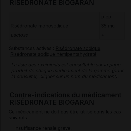
RISÉDRONATE BIOGARAN
p cp
Risédronate monosodique
35 mg
Lactose
+
Substances actives :
Risédronate sodique
,
Risédronate sodique hémipentahydraté
La liste des
excipients
est consultable sur la page
produit de chaque médicament de la gamme (pour
la consulter, cliquer sur un nom du médicament).
Contre-indications du médicament
RISÉDRONATE BIOGARAN
Ce médicament ne doit pas être utilisé dans les cas
suivants :
insuffisance rénale
grave,