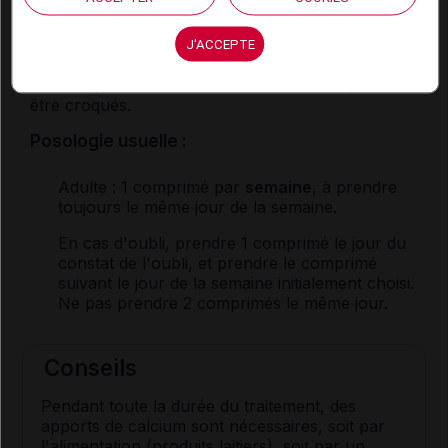
d'aliments (minimum 30 minutes avant le petit-
déjeuner ou au moins à 2 heures de distance des
J'ACCEPTE
repas).
Les comprimés doivent être avalés entiers, sans
être croqués.
Posologie usuelle :
Adulte
: 1 comprimé par
semaine
, à prendre
toujours le même jour de la semaine.
En cas d'oubli, prendre 1 comprimé le jour du
constat de l'oubli, et prendre le comprimé
suivant le jour de la semaine initialement choisi.
Ne pas prendre 2 comprimés le même jour.
Conseils
Pendant toute la durée du traitement, des
apports de calcium sont nécessaires, soit par
l'alimentation (produits laitiers), soit par un