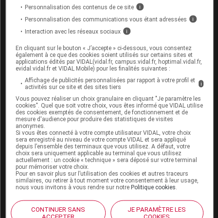
Personnalisation des contenus de ce site
i
Les autres médicaments (surtout les
pansements
Personnalisation des communications vous étant adressées
i
digestifs
ou ceux contenant du calcium, du
magnésium ou du fer) doivent être absorbés à
Interaction avec les réseaux sociaux
i
distance de ce médicament car ils risquent de
En cliquant sur le bouton « J’accepte » ci-dessous, vous consentez
diminuer son absorption intestinale.
également à ce que des cookies soient utilisés sur certains sites et
applications édités par VIDAL(vidal.fr, campus.vidal.fr, hoptimal.vidal.fr,
evidal.vidal.fr et VIDAL Mobile) pour les finalités suivantes :
Fertilité, grossesse et allaitement
Affichage de publicités personnalisées par rapport à votre profil et
i
activités sur ce site et des sites tiers
Ce médicament n'a pas d'indication chez la femme
Vous pouvez réaliser un choix granulaire en cliquant "Je paramètre les
cookies". Quel que soit votre choix, vous êtes informé que VIDAL utilise
non ménopausée.
des cookies exemptés de consentement, de fonctionnement et de
mesure d'audience pour produire des statistiques de visites
anonymes.
Si vous êtes connecté à votre compte utilisateur VIDAL, votre choix
Mode d'emploi et posologie du
sera enregistré au niveau de votre compte VIDAL et sera appliqué
depuis l’ensemble des terminaux que vous utilisez. A défaut, votre
médicament RISÉDRONATE
choix sera uniquement applicable au terminal que vous utilisez
actuellement : un cookie « technique » sera déposé sur votre terminal
BIOGARAN
pour mémoriser votre choix.
Pour en savoir plus sur l’utilisation des cookies et autres traceurs
similaires, ou retirer à tout moment votre consentement à leur usage,
Ce médicament doit être pris avec un grand verre
nous vous invitons à vous rendre sur notre
Politique cookies
.
d'eau (eau du robinet ou eau minérale pauvre en
calcium et en magnésium), en position assise ou
CONTINUER SANS
JE PARAMÈTRE LES
debout, en dehors de toute prise de boissons ou
ACCEPTER
COOKIES