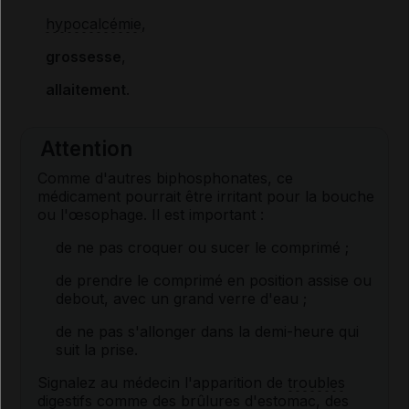
hypocalcémie
,
grossesse
,
allaitement
.
Attention
Comme d'autres biphosphonates, ce
médicament pourrait être irritant pour la bouche
ou l'œsophage. Il est important :
de ne pas croquer ou sucer le comprimé ;
de prendre le comprimé en position assise ou
debout, avec un grand verre d'eau ;
de ne pas s'allonger dans la demi-heure qui
suit la prise.
Signalez au médecin l'apparition de
troubles
digestifs
comme des brûlures d'estomac, des