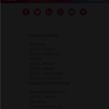
Espace produit
Boutique
VIDAL Expert
VIDAL Hoptimal
eVIDAL
VIDAL Mobile
VIDAL widget
VIDAL Sécurisation
VIDAL e-Services
Espace institutionnel
Qui sommes-nous ?
VIDAL France
Carrières
Charte éthique et