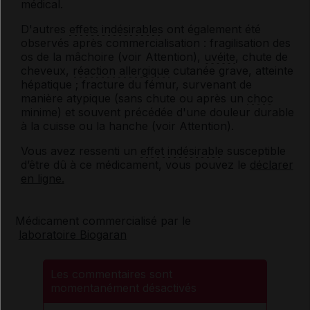
médical.
D'autres
effets indésirables
ont également été
observés après commercialisation : fragilisation des
os de la mâchoire (voir Attention),
uvéite
, chute de
cheveux,
réaction allergique
cutanée grave, atteinte
hépatique ; fracture du fémur, survenant de
manière atypique (sans chute ou après un
choc
minime) et souvent précédée d'une douleur durable
à la cuisse ou la hanche (voir Attention).
Vous avez ressenti un
effet indésirable
susceptible
d’être dû à ce médicament, vous pouvez le
déclarer
en ligne.
Médicament commercialisé par le
laboratoire Biogaran
Les commentaires sont
momentanément désactivés