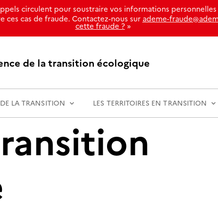
els circulent pour soustraire vos informations personnelles d
e ces cas de fraude. Contactez-nous sur
ademe-fraude@adem
cette fraude ?
»
nce de la transition écologique
S DE LA TRANSITION
LES TERRITOIRES EN TRANSITION
transition
e