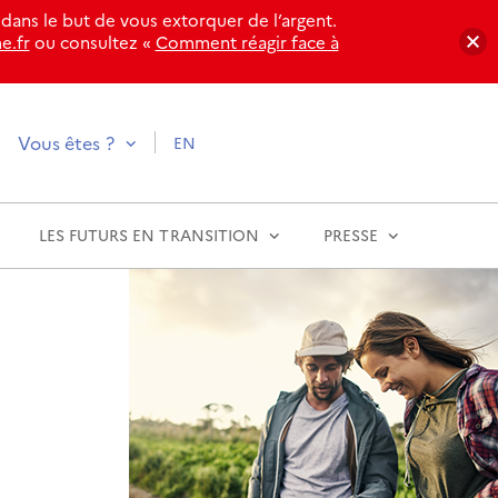
ans le but de vous extorquer de l’argent.
e.fr
ou consultez «
Comment réagir face à
Vous êtes ?
EN
Indiquez
votre
profil
LES FUTURS EN TRANSITION
PRESSE