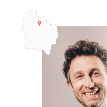
T
E
R
N
E
,
O
U
V
E
R
T
U
R
E
D
A
N
S
U
N
E
N