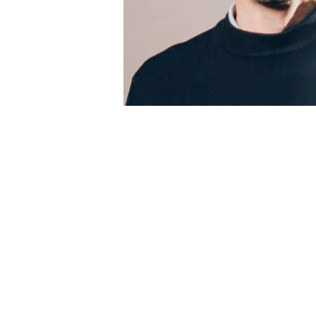
O
U
V
E
L
L
E
F
E
N
E
T
R
E
)