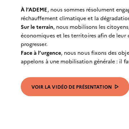
À l’ADEME
, nous sommes résolument engagé
réchauffement climatique et la dégradation
Sur le terrain
, nous mobilisons les citoyens,
économiques et les territoires afin de leu
progresser.
Face à l’urgence
, nous nous fixons des obje
appelons à une mobilisation générale : il fau
VOIR LA VIDÉO DE PRÉSENTATION
(
L
I
E
N
E
X