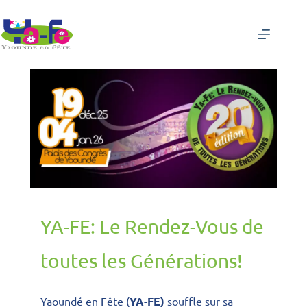
YA-FE: Le Rendez-Vous de
toutes les Générations!
Yaoundé en Fête (
YA-FE)
souffle sur sa