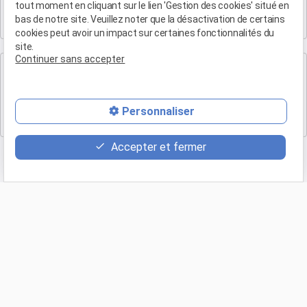
tout moment en cliquant sur le lien 'Gestion des cookies' situé en
4 rue du Quatre-Septembre
bas de notre site. Veuillez noter que la désactivation de certains
13100 AIX EN PROVENCE
cookies peut avoir un impact sur certaines fonctionnalités du
site.
Continuer sans accepter
Cabinet de Marseille
Maître Patrice HUMBERT
19 Bd Arthur Michaud
Personnaliser
13015 MARSEILLE
Accepter et fermer
Retour
Appeler
phone
(04 90 54 58 10)