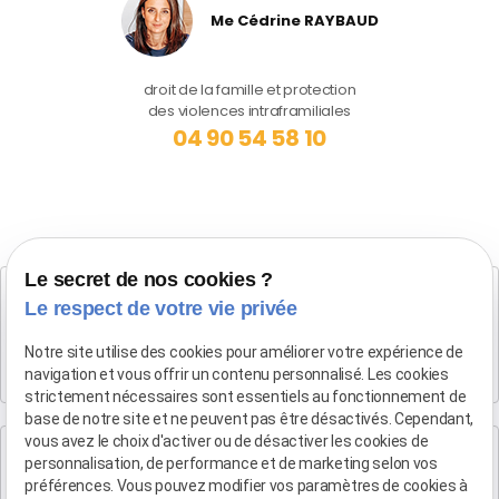
Me Cédrine RAYBAUD
droit de la famille et protection
des violences intraframiliales
04 90 54 58 10
Le secret de nos cookies ?
Cabinet SALON DE PROVENCE
Le respect de votre vie privée
Maître Patrice HUMBERT
Notre site utilise des cookies pour améliorer votre expérience de
282 Boulevard Foch
navigation et vous offrir un contenu personnalisé. Les cookies
13300 SALON-DE-PROVENCE
strictement nécessaires sont essentiels au fonctionnement de
base de notre site et ne peuvent pas être désactivés. Cependant,
vous avez le choix d'activer ou de désactiver les cookies de
Cabinet d'Aix-en-Provence
personnalisation, de performance et de marketing selon vos
Maître Patrice HUMBERT
préférences. Vous pouvez modifier vos paramètres de cookies à