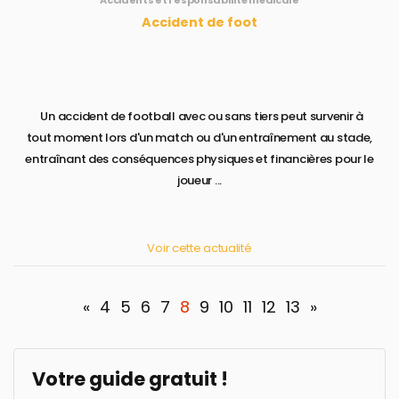
Accidents et responsabilité médicale
Accident de foot
Un accident de football avec ou sans tiers peut survenir à
tout moment lors d'un match ou d'un entraînement au stade,
entraînant des conséquences physiques et financières pour le
joueur ...
Voir cette actualité
«
4
5
6
7
8
9
10
11
12
13
»
Votre guide gratuit !