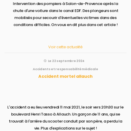
Intervention des pompiers à Salon-de-Provence après la
chute d'une voiture dans le canal EDF. Des plongeurs sont
mobilisés pour secourir d'éventuelles victimes dans des
conditions difficiles. On vous en dit plus dans cet article !
Voir cette actualité
Le 22 septembre 2024
Accidents et responsabilité médicale
Accident mortel allauch
L'accident a eu lieu vendredi 11 mai 2021, le soir vers 20h30 sur le
boulevard Henri Tasso à Allauch. Un garçon de 11 ans, qui se
trouvait à l'arrière du scooter conduit par son père, a perdu la
vie. Plus d'explications sur le sujet !