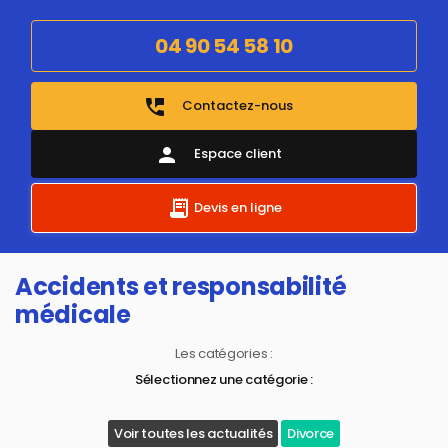
04 90 54 58 10
perm_phone_msg
Contactez-nous
person
Espace client
Devis en ligne
Accidents et responsabilité
médicale
Les catégories :
Sélectionnez une catégorie :
Voir toutes les actualités
Divorce