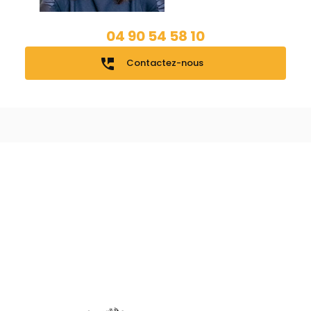
04 90 54 58 10
perm_phone_msg
Contactez-nous