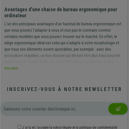
Avantages d’une chaise de bureau ergonomique pour
ordinateur
L'un des principaux avantages d'un fauteuil de bureau ergonomique est
que vous pouvez l’adapter à vous et non pas le contraire comme
certains modèles que vous pouvez trouver sur le marché. En effet, le
siège ergonomique idéal est celui qui s’adapte à votre morphologie et
que tous ses éléments soient ajustables, par exemple : avec des
accoudoirs réglables, un bon dossier qui devrait être plus haut pour les
personnes de grande taille, un appui-tête intégré au dossier et une
assise à vos dimensions et des repose-pieds pour obtenir une posture
Voir plus
adéquate et avoir l’opportunité de faire une petite pause pour vous
détendre.
INSCRIVEZ-VOUS À NOTRE NEWSLETTER
Une mauvaise posture pendant les nombreuses heures de travail et cela
tous les jours peut engendrer des graves problèmes de santé qui ne vont
pas s’améliorer avec l’âge. C’est pour cette raison qu’il est important
d’habituer nos enfants dès leur plus jeune âge à maintenir une posture
correcte. Chez Chaisepro, au vu des demandes de plus en plus
nombreuses de modèles enfants, nous proposons une catégorie
J´ai lu et j´accepte
la notice légale
et
la politique de confidentialité