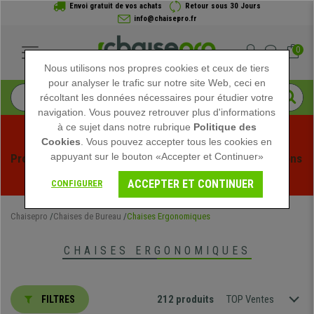
Envoi gratuit de vos achats
Retour sous 30 Jours
info@chaisepro.fr
0
Nous utilisons nos propres cookies et ceux de tiers
pour analyser le trafic sur notre site Web, ceci en
récoltant les données nécessaires pour étudier votre
navigation. Vous pouvez retrouver plus d'informations
à ce sujet dans notre rubrique
Politique des
Cookies
. Vous pouvez accepter tous les cookies en
appuyant sur le bouton «Accepter et Continuer»
Profitez des soldes d'été chez Chaisepro ! Des réductions 
exclusives pour une durée limitée - 
Voir l'offre
 -
ACCEPTER ET CONTINUER
CONFIGURER
Chaisepro
Chaises de Bureau
Chaises Ergonomiques
CHAISES ERGONOMIQUES
212 produits
TOP Ventes
FILTRES