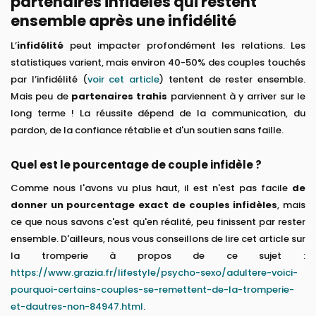
partenaires infidèles qui restent
ensemble après une infidélité
L’
infidélité
peut impacter profondément les relations. Les
statistiques varient, mais environ 40-50% des couples touchés
par l’infidélité (
voir cet article
) tentent de rester ensemble.
Mais peu de
partenaires trahis
parviennent à y arriver sur le
long terme ! La réussite dépend de la communication, du
pardon, de la confiance rétablie et d'un soutien sans faille.
Quel est le pourcentage de couple infidèle ?
Comme nous l'avons vu plus haut, il est n'est pas facile
de
donner un pourcentage exact de couples infidèles
, mais
ce que nous savons c'est qu'en réalité, peu finissent par rester
ensemble. D'ailleurs, nous vous conseillons de lire cet article sur
la tromperie à propos de ce sujet :
https://www.grazia.fr/lifestyle/psycho-sexo/adultere-voici-
pourquoi-certains-couples-se-remettent-de-la-tromperie-
et-dautres-non-84947.html
.