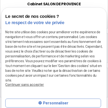
Cabinet SALON DE PROVENCE
Maître Patrice HUMBERT
Le secret de nos cookies ?
282 Boulevard Foch
Le respect de votre vie privée
13300 SALON-DE-PROVENCE
Notre site utilise des cookies pour améliorer votre expérience de
navigation et vous offrir un contenu personnalisé. Les cookies
Cabinet d'Aix-en-Provence
strictement nécessaires sont essentiels au fonctionnement de
Maître Patrice HUMBERT
base de notre site et ne peuvent pas être désactivés. Cependant,
vous avez le choix d'activer ou de désactiver les cookies de
4 rue du Quatre-Septembre
personnalisation, de performance et de marketing selon vos
13100 AIX EN PROVENCE
préférences. Vous pouvez modifier vos paramètres de cookies à
tout moment en cliquant sur le lien 'Gestion des cookies' situé en
bas de notre site. Veuillez noter que la désactivation de certains
Cabinet de Marseille
cookies peut avoir un impact sur certaines fonctionnalités du
Maître Patrice HUMBERT
site.
Continuer sans accepter
19 Bd Arthur Michaud
13015 MARSEILLE
Personnaliser