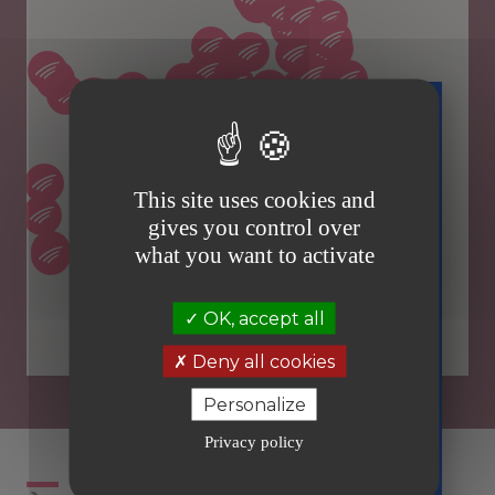
Téléchargez
gratuitement
This site uses cookies and
votre guide
gives you control over
sur la facture
what you want to activate
électronique
Tous prêts
OK, accept all
er
le 1
septembre
Deny all cookies
2026
en toute
Personalize
sérénité
Privacy policy
Recevoir
le guide