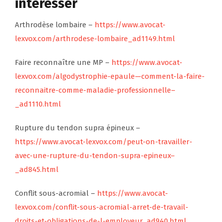
intéresser
Arthrodèse lombaire –
https://www.avocat-
lexvox.com/arthrodese-lombaire_ad1149.html
Faire reconnaître une MP –
https://www.avocat-
lexvox.com/algodystrophie-epaule—comment-la-faire-
reconnaitre-comme-maladie-professionnelle–
_ad1110.html
Rupture du tendon supra épineux –
https://www.avocat-lexvox.com/peut-on-travailler-
avec-une-rupture-du-tendon-supra-epineux–
_ad845.html
Conflit sous-acromial –
https://www.avocat-
lexvox.com/conflit-sous-acromial-arret-de-travail-
droits-et-obligations-de-l-employeur_ad940.html