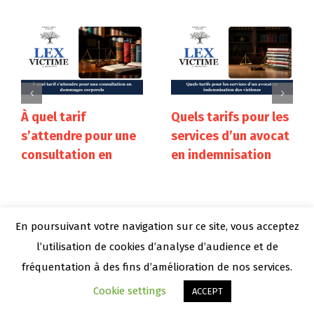
À quel tarif
Quels tarifs pour les
s’attendre pour une
services d’un avocat
consultation en
en indemnisation
dommages
des victimes
corporels
24 juillet 2026
25 juillet 2026
En poursuivant votre navigation sur ce site, vous acceptez
l’utilisation de cookies d’analyse d’audience et de
fréquentation à des fins d’amélioration de nos services.
Nos conseils pour
Cookie settings
ACCEPT
choisir un avocat en