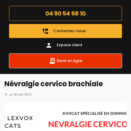
04 90 54 58 10
perm_phone_msg
Contactez-nous
person
Espace client
Devis en ligne
Névralgie cervico brachiale
Le 10 mai 2023