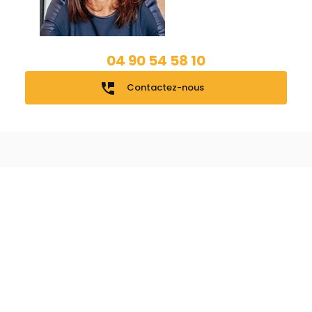
04 90 54 58 10
perm_phone_msg
Contactez-nous