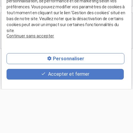
13300 SALON-DE-PROVENCE
personnalisation, de performance et de marketing selon vos
préférences. Vous pouvez modifier vos paramètres de cookies à
tout moment en cliquant sur le lien 'Gestion des cookies' situé en
Cabinet d'Aix-en-Provence
bas de notre site. Veuillez noter que la désactivation de certains
cookies peut avoir un impact sur certaines fonctionnalités du
Maître Patrice HUMBERT
site.
Continuer sans accepter
4 rue du Quatre-Septembre
13100 AIX EN PROVENCE
Personnaliser
Accepter et fermer
Retour