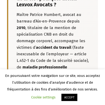
Lexvox Avocats ?
Maître Patrice Humbert, avocat au
barreau d’Aix-en-Provence depuis
2010
, titulaire de la mention de
spécialisation CNB en droit du
dommage corporel, accompagne les
victimes d’
accident du travail
(faute
inexcusable de l’employeur — article
L.452-1 du Code de la sécurité sociale),
de
maladie professionnelle
(contestation refus CPAM,
En poursuivant votre navigation sur ce site, vous acceptez
contestation taux d’incapacité), et
l’utilisation de cookies d’analyse d’audience et de
d’
accident de la vie privée
(Garantie
fréquentation à des fins d’amélioration de nos services.
Accidents de la Vie – GAV).
Cookie settings
Appeler le cabinet
Être rappelé
ACCEPT