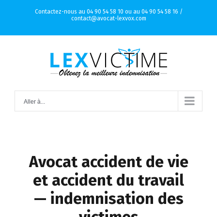
Skip
Contactez-nous au 04 90 54 58 10 ou au 04 90 54 58 16 /
contact@avocat-lexvox.com
to
content
Aller à...
Avocat accident de vie
et accident du travail
— indemnisation des