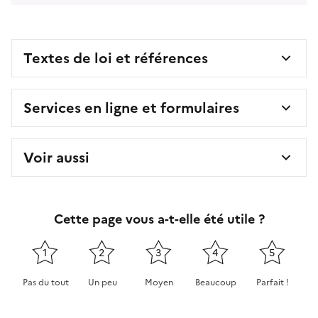
Textes de loi et références
Services en ligne et formulaires
Voir aussi
Cette page vous a-t-elle été utile ?
1
2
3
4
5
Pas du tout
Un peu
Moyen
Beaucoup
Parfait !
Cette page ne pas m'a pas du tout été utile
Cette page m'a été un peu utile
Cette page m'a été moyennement 
Cette page m'a été très 
Cette page m'