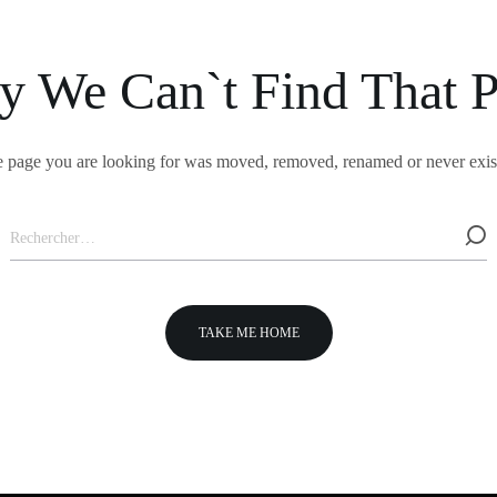
y We Can`t Find That 
 page you are looking for was moved, removed, renamed or never exis
TAKE ME HOME