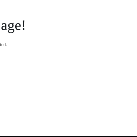
Page!
ted.