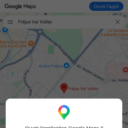
Ouvrir l'appli


Fréjus Var Volley