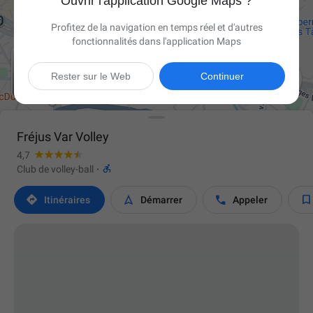
Ouvrir l'application Google Maps ?
Profitez de la navigation en temps réel et d'autres
fonctionnalités dans l'application Maps

Rester sur le Web
Continuer

Fréjus Var Volley
4,7

Club de volley-ball
·




Itinéraires
Démarrer
Appeler