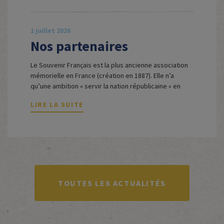
est spécialiste de l’histoire contemporaine des
Espagnols en Limousin et a particulièrement étudié
leur accueil après la guerre d’Espagne et leur […]
1 juillet 2026
Nos partenaires
Le Souvenir Français est la plus ancienne association
mémorielle en France (création en 1887). Elle n’a
qu’une ambition « servir la nation républicaine » en
sauvegardant la mémoire nationale de la France. Afin
LIRE LA SUITE
d’atteindre cet objectif, Le Souvenir Français
entretient des liens amicaux avec de nombreuses
associations qui œuvrent en totalité ou partiellement
afin de faire vivre […]
TOUTES LES ACTUALITÉS