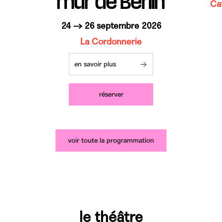
mur de Berlin
Ca
24 → 26 septembre 2026
La Cordonnerie
en savoir plus
réserver
voir toute la programmation
le théâtre