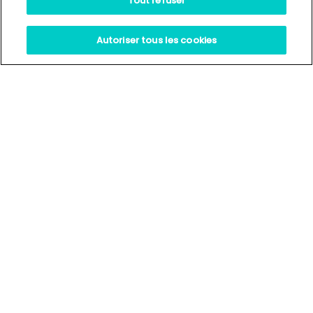
Tout refuser
Autoriser tous les cookies
Nos
actualités
30.06.2026
ACTUALITÉS
L’Observatoire Jeanne Chauvin publie
une étude sur l’ordonnance de
protection