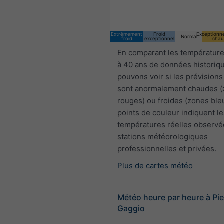
Extrêmement
Froid
Exceptionn
Normal
froid
exceptionnel
chau
En comparant les température
à 40 ans de données historiq
pouvons voir si les prévisions
sont anormalement chaudes 
rouges) ou froides (zones ble
points de couleur indiquent le
températures réelles observé
stations météorologiques
professionnelles et privées.
Plus de cartes météo
Météo heure par heure à Pie
Gaggio