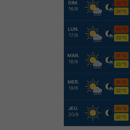
DIM.
32 °C
16/8
24 °C
LUN.
32 °C
17/8
23 °C
MAR.
31 °C
18/8
23 °C
MER.
31 °C
19/8
22 °C
JEU.
30 °C
20/8
22 °C