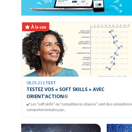
À la une
08.05.21
|
TEST
TESTEZ VOS « SOFT SKILLS » AVEC
ORIENT’ACTION®
✔️ Les "soft skills" ou "compétences douces" sont des compétenc
comportementales par...