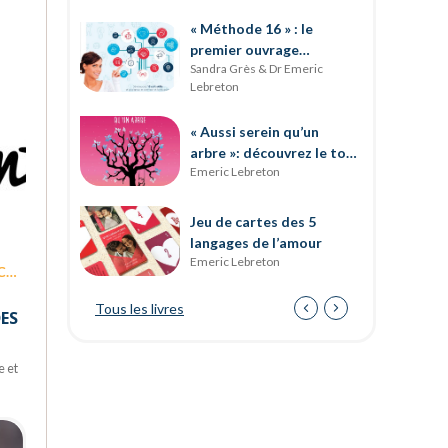
« Méthode 16 » : le
premier ouvrage
Sandra Grès & Dr Emeric
entièrement dédié au
Lebreton
développement des soft
skills
« Aussi serein qu’un
arbre »: découvrez le tout
Emeric Lebreton
dernier ouvrage d’Emeric
Lebreton
Jeu de cartes des 5
langages de l’amour
Emeric Lebreton
N
Tous les livres
DES
e et