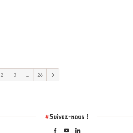
2
3
...
26
#
Suivez-nous !