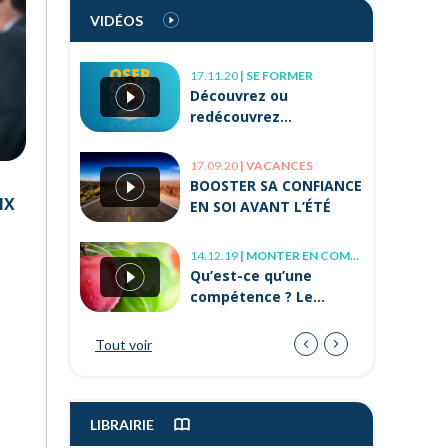
Testez vos « soft
VIDÉOS
skills » avec
Orient’Action®
17.11.20
|
SE FORMER
08.04.21
|
BIEN-ÊTRE AU TRAVAIL
Découvrez ou
Comment améliorer
redécouvrez
son sens du relationnel
Orient’Action® en vidéo
?
!
17.09.20
|
VACANCES
22.11.22
|
TROUVER UN JOB
BOOSTER SA CONFIANCE
L’alternance après 30
IX
EN SOI AVANT L’ÉTÉ
ans, c’est possible !
14.12.19
|
MONTER EN COMPÉTENCE
08.04.21
|
BIEN-ÊTRE AU TRAVAIL
Qu’est-ce qu’une
Mal-être « Je ne me
compétence ? Le
sens pas bien au
modèle de l’arbre
travail, que faire ? »
Tout voir
18.01.22
|
EN CE MOMENT
Quels sont les emplois
les mieux payés en
2022 ?
LIBRAIRIE