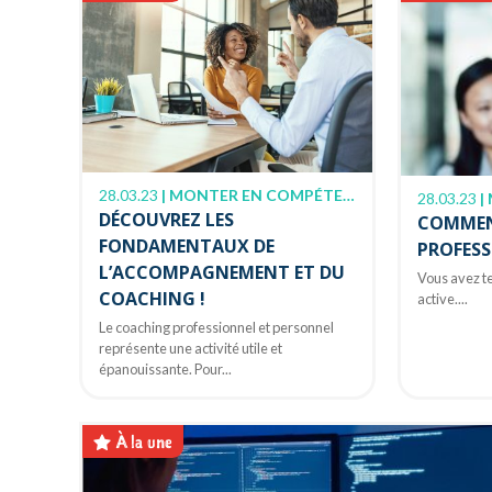
28.03.23
|
MONTER EN COMPÉTENCE
28.03.23
|
DÉCOUVREZ LES
COMMENT
FONDAMENTAUX DE
PROFESS
L’ACCOMPAGNEMENT ET DU
Vous avez te
COACHING !
active....
Le coaching professionnel et personnel
représente une activité utile et
épanouissante. Pour...
À la une