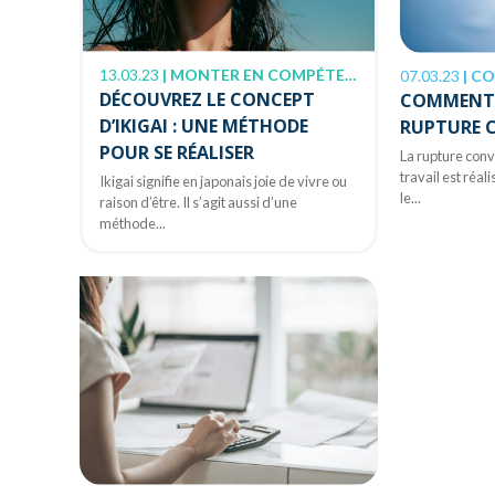
13.03.23
|
MONTER EN COMPÉTENCE
07.03.23
|
CO
DÉCOUVREZ LE CONCEPT
COMMENT 
D’IKIGAI : UNE MÉTHODE
RUPTURE 
POUR SE RÉALISER
La rupture conv
travail est réa
Ikigai signifie en japonais joie de vivre ou
le...
raison d’être. Il s’agit aussi d’une
méthode...