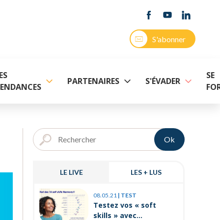
S'abonner
ES
SE
PARTENAIRES
S'ÉVADER
ENDANCES
FO
Ok
LE LIVE
LES + LUS
03.11.25
|
P
08.05.21
|
TEST
Prévenir 
Testez vos « soft
internes
skills » avec