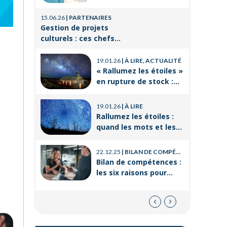
de travai
Orient’Action®
21.08.25
|
P
15.06.26
|
PARTENAIRES
La format
Gestion de projets
un levier
culturels : ces chefs
réussir 
d’orchestre de l’ombre
14.03.25
|
P
professi
qui font vivre la culture
19.01.26
|
À LIRE, ACTUALITÉ
Voyages e
« Rallumez les étoiles »
CSE : les
en rupture de stock :
offres po
où trouver le livre
21.11.24
|
P
d’Emeric Lebreton dès
Qu’est-ce
19.01.26
|
À LIRE
maintenant ?
employés
Rallumez les étoiles :
quand les mots et les
images ravivent
l’espoir intérieur
22.12.25
|
BILAN DE COMPÉTENCES
Bilan de compétences :
les six raisons pour
lesquelles
ORIENTACTION va plus
loin
08.05.21
|
TEST