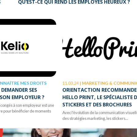
S
QU’EST-CE QUI REND LES EMPLOYÉS HEUREUX ?
NNAÎTRE MES DROITS
11.03.24
|
MARKETING & COMMUNICATIO
DEMANDER SES
ORIENTACTION RECOMMANDE
 SON EMPLOYEUR ?
HELLO PRINT, LE SPÉCIALISTE 
STICKERS ET DES BROCHURES
ongés à son employeur est une
re pour bénéficier de moments
Avec l'évolution de la communication visuell
des stratégies marketing, les stickers...