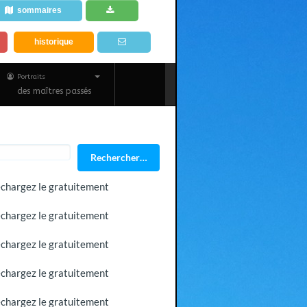
sommaires
historique
Portraits
des maîtres passés
Rechercher…
léchargez le gratuitement
léchargez le gratuitement
léchargez le gratuitement
léchargez le gratuitement
léchargez le gratuitement