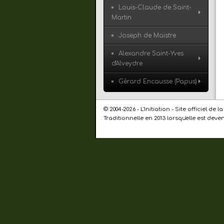
Louis-Claude de Saint-
Martin
Joseph de Maistre
Alexandre Saint-Yves
d'Alveydre
Gérard Encausse (Papus)
© 2004-2026 - L'Initiation - Site officiel 
Traditionnelle en 2013 lorsqu'elle est dev