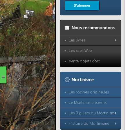
S’abonner
Nous recommandons
Les livres
Les sites Web
Vente objets d'art
Martinisme
Les racines originelles
Le Martinisme éternel
Les 3 piliers du Martinisme
Histoire du Martinisme