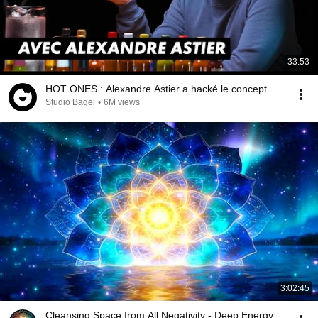
33:53
HOT ONES : Alexandre Astier a hacké le concept
Studio Bagel
•
6M views
3:02:45
Cleansing Space from All Negativity - Deep Energy