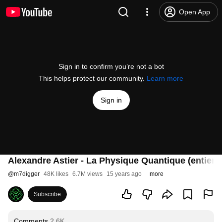
Open App
Sign in to confirm you’re not a bot
This helps protect our community.
Learn more
Sign in
Alexandre Astier - La Physique Quantique (entier et
@
m7digger
48K likes
6.7M views
15 years ago
more
Subscribe
Comments
2.6K