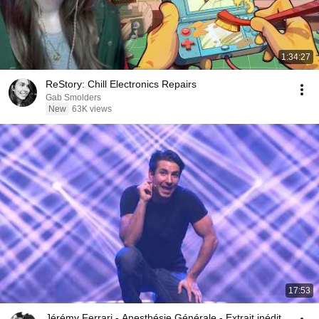
1:34:27
ReStory: Chill Electronics Repairs
Gab Smolders
New
63K views
17:53
Jérémy Ferrari - Anesthésie Générale - Extrait inédit