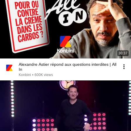
30:37
Alexandre Astier répond aux questions interdites | All
In
Konbini
•
600K views