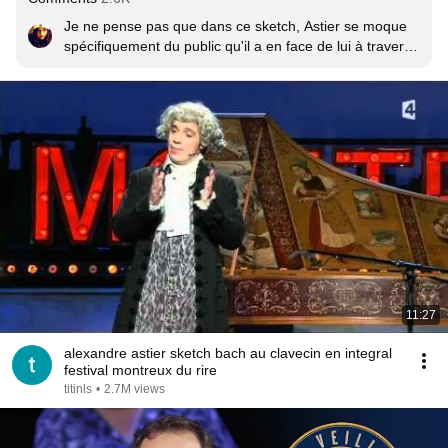
Je ne pense pas que dans ce sketch, Astier se moque 
spécifiquement du public qu'il a en face de lui à travers 
son "jargon scientifique" incompréhensible pour un non-
initié, mais plutôt qu'il prend le rôle d'un physicien 
prétentieux, imbu de sa personne et qu'il s'agit 
simplement d'une parodie de scientifique raté qui pense 
en savoir beaucoup. "Fiche-moi la paix ducon !.." A mon 
sens, ceux qui critiquent le public de rire de ce sketch 
sont de loin les plus condescendants. C'est justement 
cette absurdité, ce mélange entre physique quantique 
et humour totalement décalé qui fait la patte d'Astier 
selon moi... Et son génie. ^^
11:27
alexandre astier sketch bach au clavecin en integral
festival montreux du rire
titinls
•
2.7M views