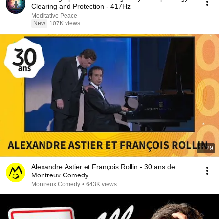
Clearing and Protection - 417Hz
Meditative Peace
New
107K views
11:29
Alexandre Astier et François Rollin - 30 ans de
Montreux Comedy
Montreux Comedy
•
643K views