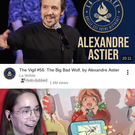
20:11
The Vigil #56: The Big Bad Wolf, by Alexandre Astier
La Veillée
Auto-dubbed
1.4M views