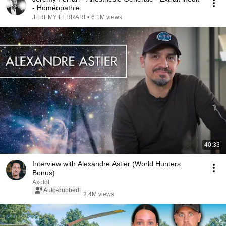
- Homéopathie
JEREMY FERRARI
•
6.1M views
40:33
Interview with Alexandre Astier (World Hunters
Bonus)
Axolot
Auto-dubbed
2.4M views