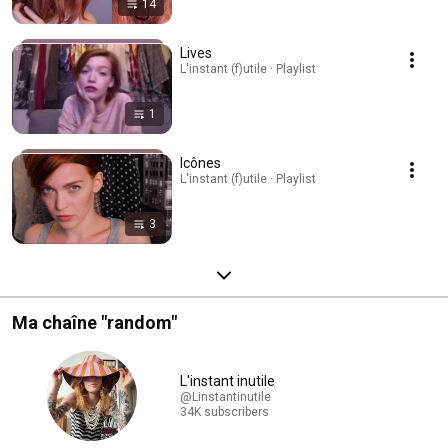
14
Lives
L'instant (f)utile · Playlist
1
Icônes
L'instant (f)utile · Playlist
3
Ma chaîne "random"
L'instant inutile
@Linstantinutile
34K subscribers