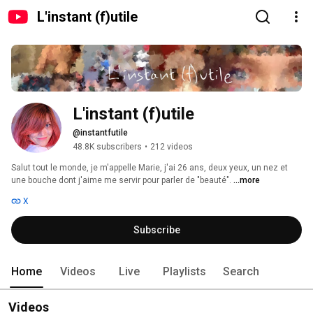
L'instant (f)utile
L'instant (f)utile
@instantfutile
48.8K subscribers
•
212 videos
Salut tout le monde, je m'appelle Marie, j'ai 26 ans, deux yeux, un nez et 
une bouche dont j'aime me servir pour parler de "beauté". 
...more
X
Subscribe
Home
Videos
Live
Playlists
Search
Videos