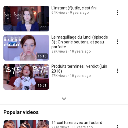
L'instant (f)utile, c'est fini
64K views
9 years ago
7:55
Le maquillage du lundi (épisode
3) : On parle boutons, et peau
parfaite...
39K views
10 years ago
16:15
Produits terminés : verdict (juin
2016)
27K views
10 years ago
16:51
Popular videos
11 coiffures avec un foulard
274K views
11 years ago