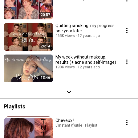
20:57
Quitting smoking: my progress
one year later
265K views
12 years ago
24:14
My week without makeup:
results (+ acne and self-image)
190K views
12 years ago
13:46
Playlists
Cheveux !
L'instant (f)utile · Playlist