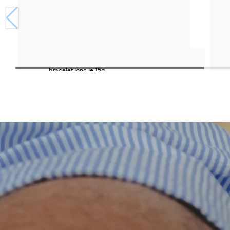
bracelet jonc le 15g
argent 925 lisse brossée
500 €