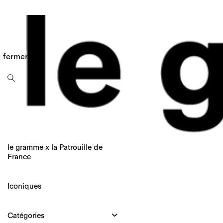
fermer
Le
Gramme
le gramme x la Patrouille de
France
-
Bijoux
pour
Iconiques
homme
fabriqués
en
Catégories
france