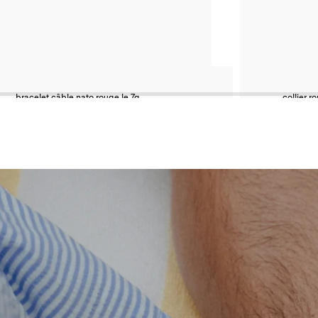
bracelet câble nato rouge le 7g
collier r
argent 925 lisse brossé
argent 92
350 €
190 €