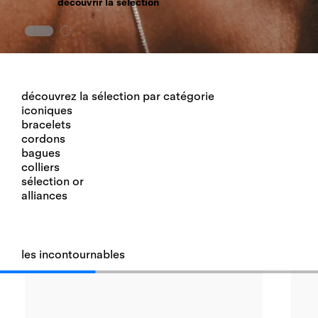
découvrir la sélection
découvrir les créations
découvrez la sélection par catégorie
iconiques
bracelets
cordons
bagues
colliers
sélection or
alliances
les incontournables