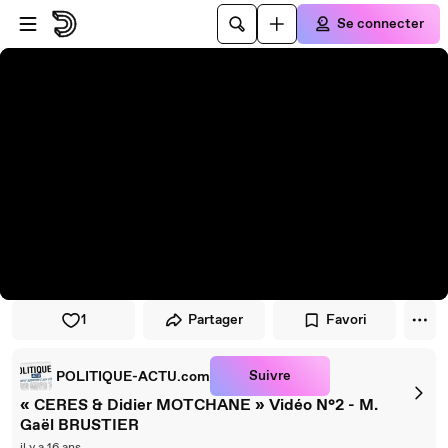
Passer au player
Passer au contenu principal
Se connecter
1
Partager
Favori
Suivre
POLITIQUE-ACTU.com
« CERES & Didier MOTCHANE » Vidéo N°2 - M.
Gaël BRUSTIER