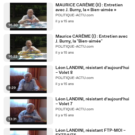
MAURICE CARÊME (II) : Entretien
avec J. Burny, la « Bien-aimée »
POLITIQUE-ACTU.com
il y a 15 ans
16:30
Maurice CARÊME (I) : Entretien avec
J. Burny, la "Bien-aimée"
POLITIQUE-ACTU.com
il y a 15 ans
16:22
Léon LANDINI, résistant d’aujourd’hui
– Volet 8
POLITIQUE-ACTU.com
il y a 15 ans
8:29
Léon LANDINI, résistant d’aujourd’hui
– Volet 7
POLITIQUE-ACTU.com
il y a 15 ans
13:31
Léon LANDINI, résistant FTP-MOI –