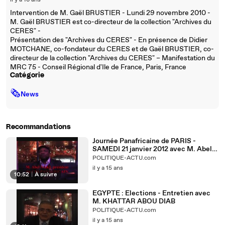
il y a 16 ans
Intervention de M. Gaël BRUSTIER - Lundi 29 novembre 2010 -
M. Gaël BRUSTIER est co-directeur de la collection "Archives du
CERES" -
Présentation des "Archives du CERES" - En présence de Didier
MOTCHANE, co-fondateur du CERES et de Gaël BRUSTIER, co-
directeur de la collection "Archives du CERES" – Manifestation du
MRC 75 - Conseil Régional d'Ile de France, Paris, France
Catégorie
🗞
News
Recommandations
Journée Panafricaine de PARIS -
SAMEDI 21 janvier 2012 avec M. Abel
NAKI
POLITIQUE-ACTU.com
il y a 15 ans
10:52
|
À suivre
EGYPTE : Elections - Entretien avec
M. KHATTAR ABOU DIAB
POLITIQUE-ACTU.com
il y a 15 ans