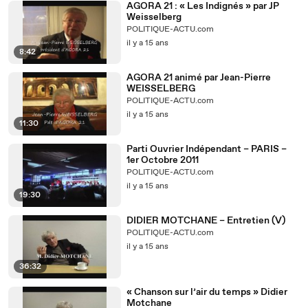
AGORA 21 : « Les Indignés » par JP
Weisselberg
POLITIQUE-ACTU.com
il y a 15 ans
8:42
AGORA 21 animé par Jean-Pierre
WEISSELBERG
POLITIQUE-ACTU.com
il y a 15 ans
11:30
Parti Ouvrier Indépendant – PARIS –
1er Octobre 2011
POLITIQUE-ACTU.com
il y a 15 ans
19:30
DIDIER MOTCHANE – Entretien (V)
POLITIQUE-ACTU.com
il y a 15 ans
36:32
« Chanson sur l’air du temps » Didier
Motchane