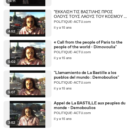
18:11
"ΕΚΚΛΙΣΗ ΤΙΣ ΒΑΣΤΙΛΗΣ ΠΡΟΣ
ΟΛΟΥΣ ΤΟΥΣ ΛΑΟΥΣ ΤΟΥ ΚΟΣΜΟΥ :
Δημοβούλια"
POLITIQUE-ACTU.com
il y a 15 ans
4:52
« Call from the people of Paris to the
people of the world - Dimovoulia"
POLITIQUE-ACTU.com
il y a 15 ans
5:02
"Llamamiento de La Bastille a los
pueblos del mundo : Demoboulios"
POLITIQUE-ACTU.com
il y a 15 ans
5:07
Appel de La BASTILLE aux peuples du
monde - Demoboulios
POLITIQUE-ACTU.com
il y a 15 ans
3:52