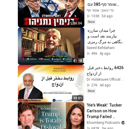
שומר סף 385 עם 
בנימין נתניהו
גדי טאוב: שומר סף
103K
5d ago
New
1:36:04
چرا میدان مبارزه 
نیازمند نقد است و 
نگاهی به مرگ رمزی 
کلارک با روایت و نگاه 
Saeed Behbahani
محمد رضا روحانی
496
4y ago
41:18
6426 روابط دختر قبل 
از ازدواج
Dr. Holakouee Official Channel #Holakouee
27K
4d ago
New
39:51
'He's Weak': Tucker 
Carlson on How 
Trump Failed 
America | The 
Bloomberg Podcasts
a
Mishal Husain 
682K
3w ago