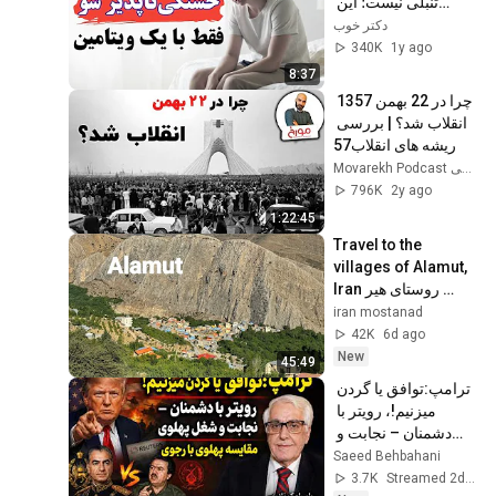
تنبلی نیست؛ این 
ویتامین در بدن شما 
دکتر خوب
تمام شده!
340K
1y ago
8:37
چرا در 22 بهمن 1357 
انقلاب شد؟ | بررسی 
ریشه های انقلاب57
Movarekh Podcast احمدهاشمی
796K
2y ago
1:22:45
Travel to the 
villages of Alamut, 
Iran روستای هیر 
الموت 
iran mostanad
42K
6d ago
New
45:49
ترامپ:توافق یا گردن 
میزنیم!، رویتر با 
دشمنان – نجابت و 
شغل پهلوی، مقایسه 
Saeed Behbahani
پهلوی - رجوی  
3.7K
Streamed 2d ago