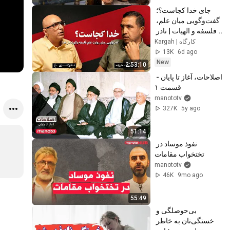
جای خدا کجاست؟؛ 
گفت‌وگویی میان علم، 
فلسفه و الهیات | نادر 
کنزی/ روح‌الله علیزاده
Kargah | کارگاه
13K
6d ago
New
2:53:10
اصلاحات، آغاز تا پایان - 
قسمت ۱
manototv
327K
5y ago
51:14
نفوذ موساد در 
تختخواب مقامات
manototv
46K
9mo ago
55:49
بی‌حوصلگی و 
خستگی‌تان به خاطر 