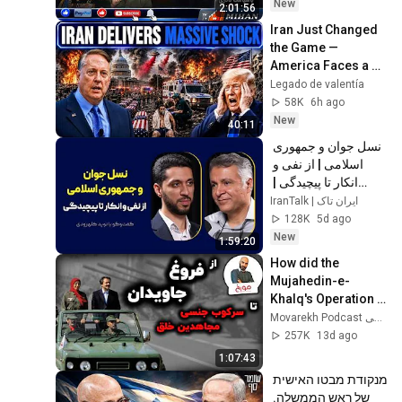
باسیامک نادری
New
2:01:56
Iran Just Changed 
the Game — 
America Faces a 
Strategic Shock | 
Legado de valentía
Col Macgregor
58K
6h ago
New
40:11
نسل جوان و جمهوری 
اسلامی | از نفی و 
انکار تا پیچیدگی | 
گفت‌وگو با نوید 
IranTalk | ایران تاک
کلهرودی
128K
5d ago
New
1:59:20
How did the 
Mujahedin-e-
Khalq's Operation 
Eternal Light fail in 
Movarekh Podcast احمدهاشمی
Operation Mersad?
257K
13d ago
1:07:43
מנקודת מבטו האישית 
של ראש הממשלה. 