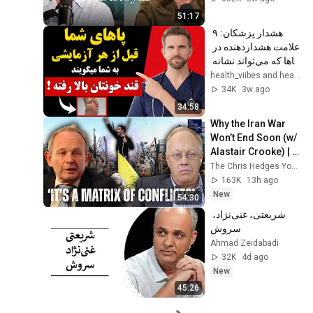
Show
51:17
هشدار پزشکان: ۹ 
علامت هشداردهنده در 
پاها که می‌تواند نشانه 
دیابت باشد (هرگز 
health_viibes and health_viibes_fan
نادیده نگیرید!)
34K
3w ago
34:58
Why the Iran War 
Won’t End Soon (w/ 
Alastair Crooke) | 
TCHR
The Chris Hedges YouTube Channel
163K
13h ago
New
54:30
شریعتی، غنی‌نژاد، 
سروش
Ahmad Zeidabadi
32K
4d ago
New
45:26