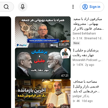
Sign in
میکرفون ازاد با سعید 
بهبهانی : مشروطه 
بمعنای  قانون بالاتر از 
همه ورسیدن جامعه به 
Saeed Behbahani
وضعیت اشفته امروز
3.1K
Streamed 1d ago
New
2:31:39
پزشکیان و جلیلی | 
چهار دهه رقابت
Movarekh Podcast احمدهاشمی
147K
2y ago
47:21
مصاحبه با صحاف 
قدیمی بازار وکیل | 
حرف‌هایی که باید 
بشنوی
yadgar یادگار
4K
10d ago
27:16