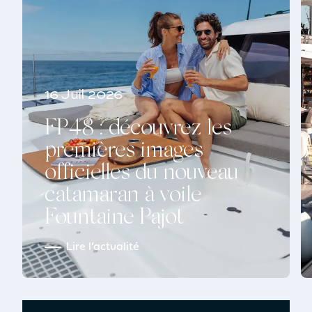
16 Juil 2026
FP48 : découvrez les
premières images
officielles du nouveau
catamaran à voile
Fountaine Pajot
Lire l’actualité