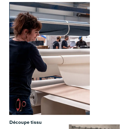
Catamarans
Découpe tissu