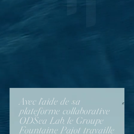
Avec l’aide de sa
plateforme collaborative
ODSea Lab, le Groupe
Fountaine Pajot travaille