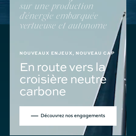
sur une production
d’énergie embarquée
vertueuse et autonome
NOUVEAUX ENJEUX, NOUVEAU CAP
En route vers la
croisière neutre
carbone
Découvrez nos engagements