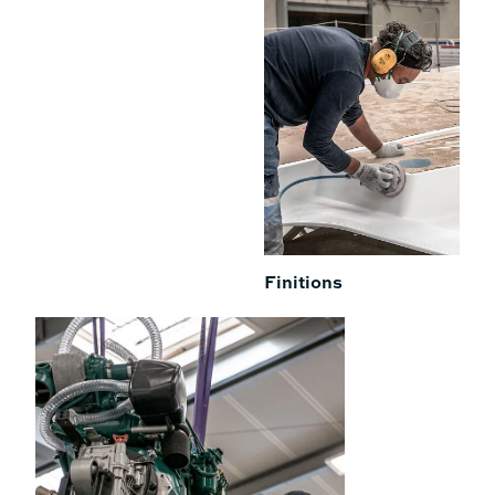
à voile
Vivez des expériences hors du
commun, partagez des instants
précieux à bord de votre catamaran
à voile Fountaine Pajot…
Finitions