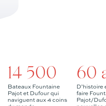
14 500
60 
Bateaux Fountaine
D’histoire 
Pajot et Dufour qui
faire Foun
naviguent aux 4 coins
Pajot/Dufo