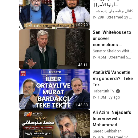
أولوا الأمر) | 
19/07/2024
کانال برنامه های زنده شبکه جهانی کلمه
28K
Streamed 2y ago
1:02:20
Sen. Whitehouse to 
uncover 
connections 
between Trump, 
Senator Sheldon Whitehouse
Russia, and 
4.6M
Streamed 5mo ago
Epstein.
48:11
Atatürk'ü Vahdettin 
mi gönderdi? | Teke 
Tek
Habertürk TV
1.3M
3y ago
1:48:33
Ali Azimi Nejadan's 
Interview with 
Mohammad 
Motevaselani: On 
Saeed Behbahani
the Eve of His 
476
Streamed 1d ago