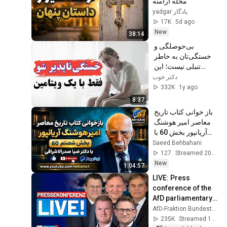
محله ارامنه
yadgar یادگار
17K
5d ago
New
38:14
بی‌حوصلگی و 
خستگی‌تان به خاطر 
تنبلی نیست؛ این 
ویتامین در بدن شما 
دکتر خوب
تمام شده!
332K
1y ago
8:37
باز خوانی کتاب تاریخ 
معاصر امیر هوشنگ 
آریانپور بخش 60 با 
دکتر ضیا صدر 
Saeed Behbahani
الاشرافی
127
Streamed 20h ago
New
1:04:57
LIVE: Press 
conference of the 
AfD parliamentary 
group - This week 
AfD-Fraktion Bundestag
in the Bundestag
235K
Streamed 1mo ago