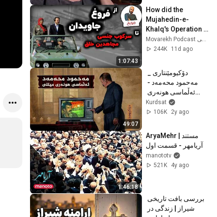
How did the 
Mujahedin-e-
Khalq's Operation 
Eternal Light fail in 
Movarekh Podcast احمدهاشمی
Operation Mersad?
244K
11d ago
1:07:43
دۆکیومێنتاری _ 
مەحمود محەمەد - 
ئەڵماسی هونەری 
میللی
Kurdsat
106K
2y ago
49:07
AryaMehr | مستند 
آریامهر - قسمت اول
manototv
521K
4y ago
1:46:18
بررسی بافت تاریخی 
شیراز | زندگی در 