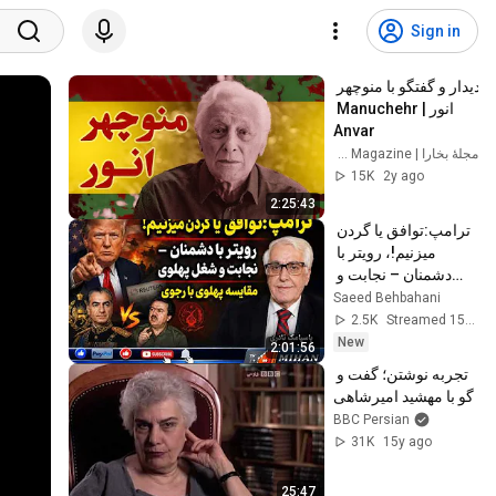
Sign in
دیدار و گفتگو با منوچهر 
انور | Manuchehr 
Anvar
مجلۀ بخارا | Bukhara Magazine
15K
2y ago
2:25:43
ترامپ:توافق یا گردن 
میزنیم!، رویتر با 
دشمنان – نجابت و 
شغل پهلوی، مقایسه 
Saeed Behbahani
پهلوی - رجوی  
2.5K
Streamed 15h ago
باسیامک نادری
New
2:01:56
تجربه نوشتن؛ گفت و 
گو با مهشید امیرشاهی
BBC Persian
31K
15y ago
25:47