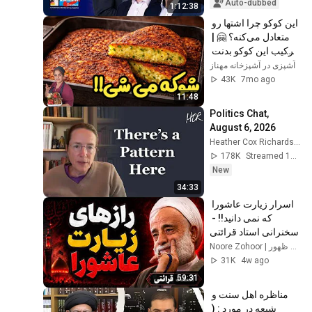
Auto-dubbed
1:12:38
این کوکو چرا اشتها رو 
متعادل می‌کنه؟ 🤗 | 
ترکیب این کوکو بدنت 
رو شوکه می‌کنه
آشپزی در آشپزخانه مهناز
43K
7mo ago
11:48
Politics Chat, 
August 6, 2026
Heather Cox Richardson
178K
Streamed 16h ago
New
34:33
اسرار زیارت عاشورا 
که نمی دانید!! - 
سخنرانی استاد قرائتی
Noore Zohoor | نور ظهور
31K
4w ago
59:31
مناظره اهل سنت و 
شیعه در مورد : ( 