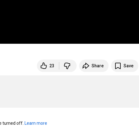
23
Share
Save
turned off. 
Learn more