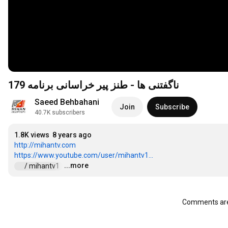
ناگفتنی ها - طنز پیر خراسانی برنامه 179
Saeed Behbahani
Join
Subscribe
40.7K subscribers
1.8K views
8 years ago
http://mihantv.com
https://www.youtube.com/user/mihantv1...
...more
 / mihantv1  
…
Comments are 