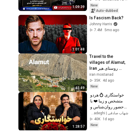
Birthday, His 
New
1:09:39
Concern...
Auto-dubbed
Is Fascism Back?
Johnny Harris
7.4M
5mo ago
1:01:48
Travel to the 
villages of Alamut, 
Iran روستای هیر 
الموت 
iran mostanad
35K
4d ago
New
45:49
خواستگاری 💍 هردو 
متشخص و زیبا ❤️ با 
حضور روان‌شناس و 
مشاور خانواده 🫂
شهاب صادقی | Shahab Sadeghi
40K
1d ago
New
1:28:57