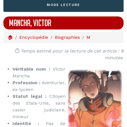
MODE LECTURE
MANCHA, VICTOR
🏠
Encyclopédie
Biographies
M
⏱️
Temps estimé pour la lecture de cet article : 8
minutes.
Véritable nom :
Victor
Mancha
Profession :
Aventurier,
ex-lycéen
Statut légal :
Citoyen
des Etats-Unis, sans
casier judiciaire,
mineur
Identité :
Pas de