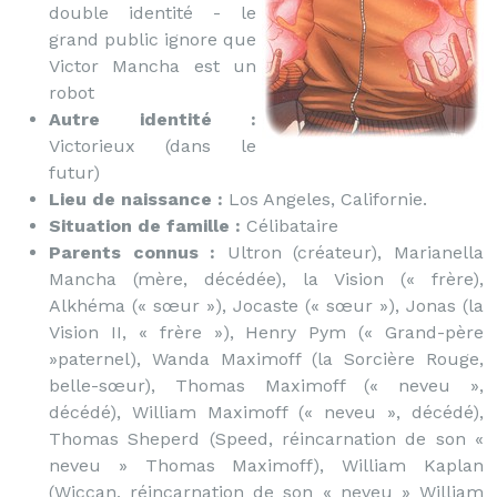
double identité - le
grand public ignore que
Victor Mancha est un
robot
Autre identité :
Victorieux (dans le
futur)
Lieu de naissance :
Los Angeles, Californie.
Situation de famille :
Célibataire
Parents connus :
Ultron (créateur), Marianella
Mancha (mère, décédée), la Vision (« frère),
Alkhéma (« sœur »), Jocaste (« sœur »), Jonas (la
Vision II, « frère »), Henry Pym (« Grand-père
»paternel), Wanda Maximoff (la Sorcière Rouge,
belle-sœur), Thomas Maximoff (« neveu »,
décédé), William Maximoff (« neveu », décédé),
Thomas Sheperd (Speed, réincarnation de son «
neveu » Thomas Maximoff), William Kaplan
(Wiccan, réincarnation de son « neveu » William