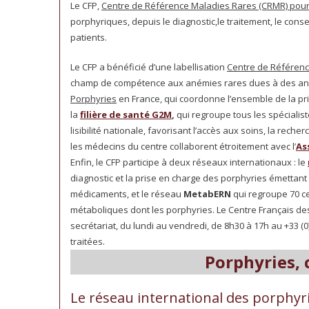
Le CFP,
Centre de Référence Maladies Rares (CRMR) pour
porphyriques, depuis le diagnostic,le traitement, le conse
patients.
Le CFP a bénéficié d’une labellisation
Centre de Référen
champ de compétence aux anémies rares dues à des anoma
Porphyries
en France, qui coordonne l’ensemble de la pris
la
filière de santé G2M
,
qui regroupe tous les spécialis
lisibilité nationale, favorisant l’accès aux soins, la rech
les médecins du centre collaborent étroitement avec l’
As
Enfin, le CFP participe à deux réseaux internationaux : le
diagnostic et la prise en charge des porphyries émettant
médicaments, et le réseau
MetabERN
qui regroupe 70 c
métaboliques dont les porphyries. Le Centre Français de
secrétariat, du lundi au vendredi, de 8h30 à 17h au +33 (0
traitées.
Porphyries, 
Le réseau international des porphy