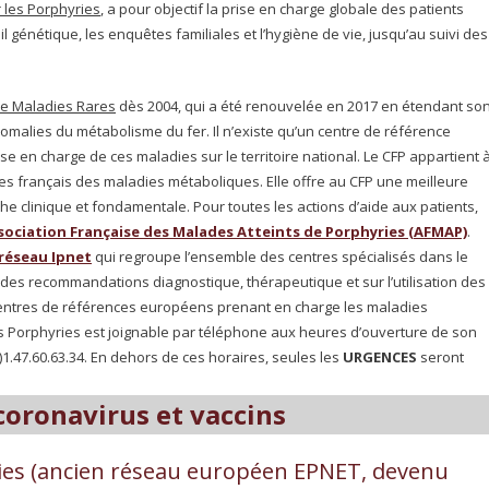
 les Porphyries
, a pour objectif la prise en charge globale des patients
il génétique, les enquêtes familiales et l’hygiène de vie, jusqu’au suivi des
ce Maladies Rares
dès 2004, qui a été renouvelée en 2017 en étendant so
lies du métabolisme du fer. Il n’existe qu’un centre de référence
e en charge de ces maladies sur le territoire national. Le CFP appartient 
tes français des maladies métaboliques. Elle offre au CFP une meilleure
erche clinique et fondamentale. Pour toutes les actions d’aide aux patients,
sociation Française des Malades Atteints de Porphyries (AFMAP)
.
réseau Ipnet
qui regroupe l’ensemble des centres spécialisés dans le
 des recommandations diagnostique, thérapeutique et sur l’utilisation des
entres de références européens prenant en charge les maladies
s Porphyries est joignable par téléphone aux heures d’ouverture de son
)1.47.60.63.34. En dehors de ces horaires, seules les
URGENCES
seront
coronavirus et vaccins
ries (ancien réseau européen EPNET, devenu