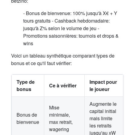
betzino:
- Bonus de bienvenue: 100% jusqu'à X€ + Y
tours gratuits - Cashback hebdomadaire:
jusqu'à Z% selon le volume de jeu -
Promotions saisonnières: tournois et drops &
wins
Voici un tableau synthétique comparant types de
bonus et ce qu'il faut vérifier:
Type de
Impact pour
Ce à vérifier
bonus
le joueur
Augmente le
Mise
capital initial
Bonus de
minimale,
mais limite
bienvenue
max retrait,
les retraits
wagering
jusqu'au xW