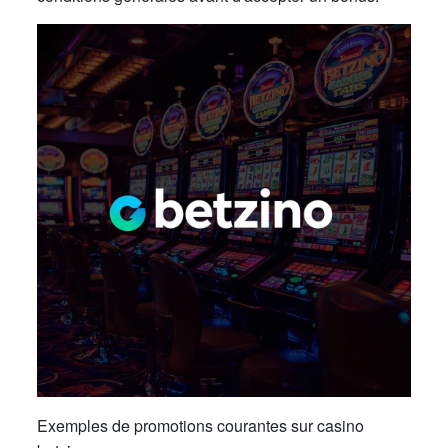
Exemples de promotions courantes sur casino