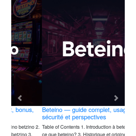
Beteino — guide complet, usages,
sécurité et perspectives
Table of Contents 1. Introduction à beteino 2. Qu'est-
ce que beteino? 3. Historique et origine de beteino