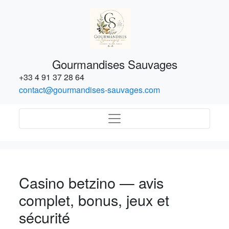
Gourmandises Sauvages
+33 4 91 37 28 64
contact@gourmandises-sauvages.com
Casino betzino — avis
complet, bonus, jeux et
sécurité