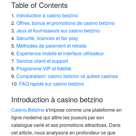
Table of Contents
1.
Introduction à casino betzino
2.
Offres, bonus et promotions de casino betzino
3.
Jeux et fournisseurs sur casino betzino
4.
Sécurité, licences et fair play
5.
Méthodes de paiement et retraits
6.
Expérience mobile et interface utilisateur
7.
Service client et support
8.
Programme VIP et fidélité
9.
Comparaison: casino betzino vs autres casinos
10.
FAQ rapide sur casino betzino
Introduction à casino betzino
Casino Betzino
s'impose comme une plateforme en
ligne moderne qui attire les joueurs par son
catalogue varié et ses promotions attractives. Dans
cet article, nous analysons en profondeur ce que