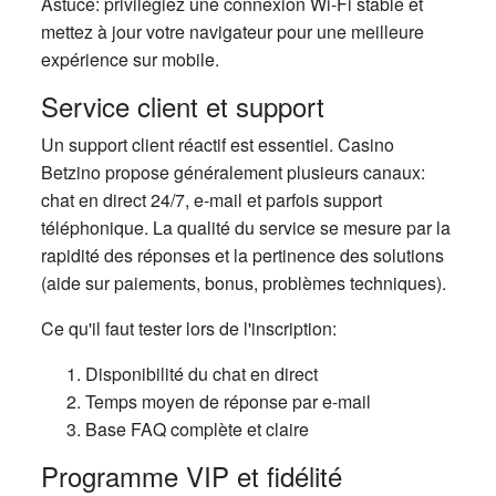
Astuce: privilégiez une connexion Wi-Fi stable et
mettez à jour votre navigateur pour une meilleure
expérience sur mobile.
Service client et support
Un support client réactif est essentiel. Casino
Betzino propose généralement plusieurs canaux:
chat en direct 24/7, e-mail et parfois support
téléphonique. La qualité du service se mesure par la
rapidité des réponses et la pertinence des solutions
(aide sur paiements, bonus, problèmes techniques).
Ce qu'il faut tester lors de l'inscription:
Disponibilité du chat en direct
Temps moyen de réponse par e-mail
Base FAQ complète et claire
Programme VIP et fidélité