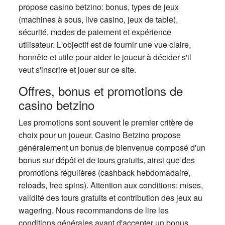
propose casino betzino: bonus, types de jeux
(machines à sous, live casino, jeux de table),
sécurité, modes de paiement et expérience
utilisateur. L'objectif est de fournir une vue claire,
honnête et utile pour aider le joueur à décider s'il
veut s'inscrire et jouer sur ce site.
Offres, bonus et promotions de
casino betzino
Les promotions sont souvent le premier critère de
choix pour un joueur. Casino Betzino propose
généralement un bonus de bienvenue composé d'un
bonus sur dépôt et de tours gratuits, ainsi que des
promotions régulières (cashback hebdomadaire,
reloads, free spins). Attention aux conditions: mises,
validité des tours gratuits et contribution des jeux au
wagering. Nous recommandons de lire les
conditions générales avant d'accepter un bonus.