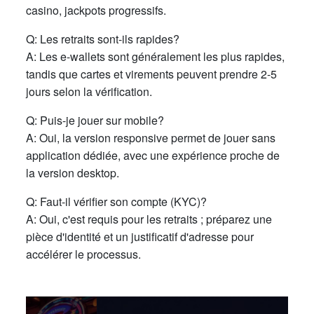
casino, jackpots progressifs.
Q: Les retraits sont-ils rapides?
A: Les e-wallets sont généralement les plus rapides,
tandis que cartes et virements peuvent prendre 2-5
jours selon la vérification.
Q: Puis-je jouer sur mobile?
A: Oui, la version responsive permet de jouer sans
application dédiée, avec une expérience proche de
la version desktop.
Q: Faut-il vérifier son compte (KYC)?
A: Oui, c'est requis pour les retraits ; préparez une
pièce d'identité et un justificatif d'adresse pour
accélérer le processus.