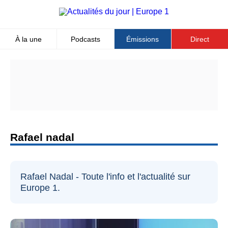
Aller
au
contenu
principal
À la une
Podcasts
Émissions
Direct
Top
Menu
rafael nadal
Rafael Nadal - Toute l'info et l'actualité sur
Europe 1.