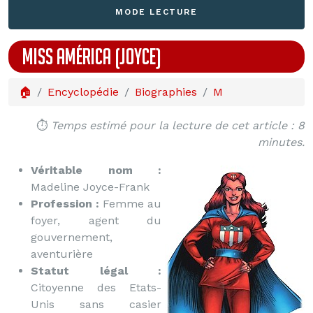
MODE LECTURE
MISS AMÉRICA (JOYCE)
🏠
Encyclopédie
Biographies
M
⏱️
Temps estimé pour la lecture de cet article : 8
minutes.
Véritable nom :
Madeline Joyce-Frank
Profession :
Femme au
foyer, agent du
gouvernement,
aventurière
Statut légal :
Citoyenne des Etats-
Unis sans casier