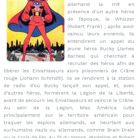
allemand la mit en
présence d’un autre héros
de l’époque, le Whizzer
(Robert Frank) ; après avoir
vaincu leurs ennemis, ils
entendirent un appel du
jeune héros Bucky (James
Barnes) qui cherchait à
recruter des héros afin de
libérer les Envahisseurs alors prisonniers de Crâne
rouge (Johann Schmdit). Ils se rendirent à la station
de radio d’où Bucky lançait son appel, et, avec
d’autres héros, formèrent la Légion de la Liberté,
avant de secourir les Envahisseurs et vaincre le Crâne.
Au sein de la Légion, Miss América lutta
principalement sur le territoire américain pour
traquer les espions allemands, se heurtant aux
surhumains nazis ou allemands, comme Brain Drain
ou la Croix de Fer. Au fil du temps, Madeline et Robert