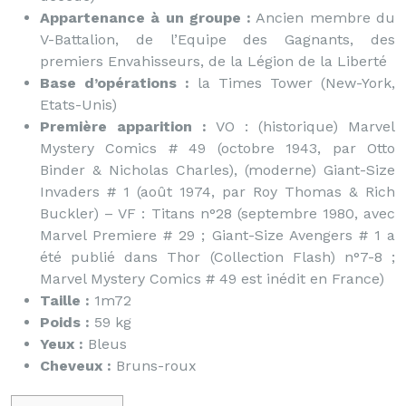
Appartenance à un groupe :
Ancien membre du
V-Battalion, de l’Equipe des Gagnants, des
premiers Envahisseurs, de la Légion de la Liberté
Base d’opérations :
la Times Tower (New-York,
Etats-Unis)
Première apparition :
VO : (historique) Marvel
Mystery Comics # 49 (octobre 1943, par Otto
Binder & Nicholas Charles), (moderne) Giant-Size
Invaders # 1 (août 1974, par Roy Thomas & Rich
Buckler) – VF : Titans n°28 (septembre 1980, avec
Marvel Premiere # 29 ; Giant-Size Avengers # 1 a
été publié dans Thor (Collection Flash) n°7-8 ;
Marvel Mystery Comics # 49 est inédit en France)
Taille :
1m72
Poids :
59 kg
Yeux :
Bleus
Cheveux :
Bruns-roux