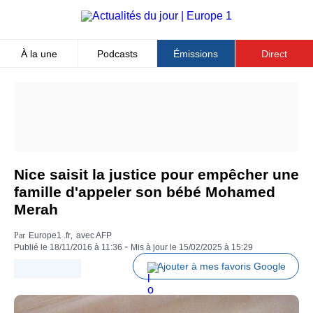
Aller
au
contenu
principal
À la une
Podcasts
Émissions
Direct
Top
Menu
Nice saisit la justice pour empêcher une
famille d'appeler son bébé Mohamed
Merah
Par
Europe1 .fr
,
Texte
avec AFP
-
de
Publié le
18/11/2016 à 11:36
Mis à jour le
15/02/2025 à 15:29
la
Ajouter à mes favoris Google
signature
libre