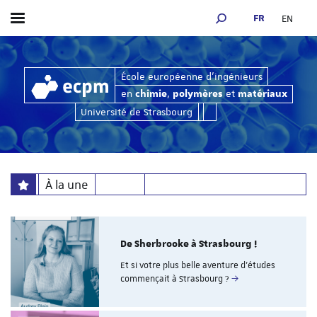
FR
EN
Afficher / masquer le menu
MOTEUR DE RECHERCH
et
res
matériaux
en
,
École européenne d'ingénieurs
chimie
en
,
et
chimie
polymères
matériaux
Université de Strasbourg
À la une
De Sherbrooke à Strasbourg !
Et si votre plus belle aventure d'études
commençait à Strasbourg ?