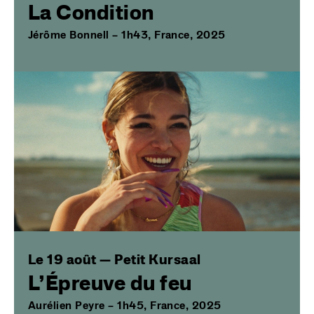
La Condition
Jérôme Bonnell – 1h43, France, 2025
Image
Le 19 août — Petit Kursaal
L’Épreuve du feu
Aurélien Peyre – 1h45, France, 2025