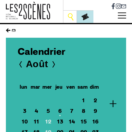
Socia
Outils
Skip
fil
to
main
d'ariane
navigation
Calendrier
Août
lun
mar
mer
jeu
ven
sam
dim
+
1
2
3
4
5
6
7
8
9
10
11
12
13
14
15
16