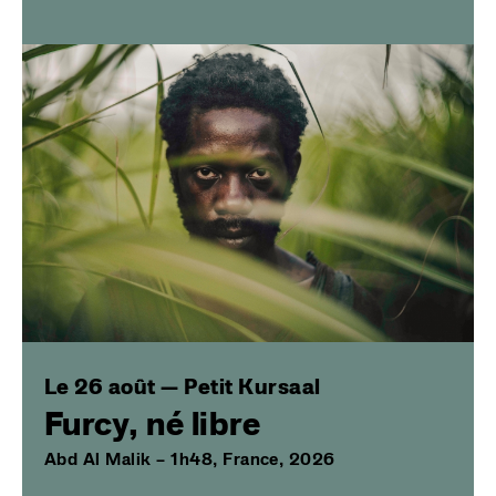
Image
Le 26 août — Petit Kursaal
Furcy, né libre
Abd Al Malik – 1h48, France, 2026