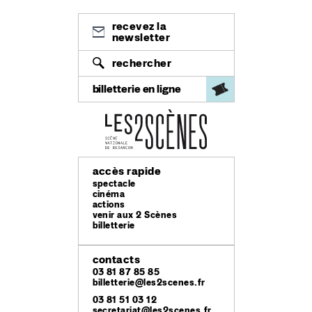
recevez la
newsletter
rechercher
billetterie en ligne
accès rapide
spectacle
cinéma
actions
venir aux 2 Scènes
billetterie
contacts
03 81 87 85 85
billetterie@les2scenes.fr
03 81 51 03 12
secretariat@les2scenes.fr